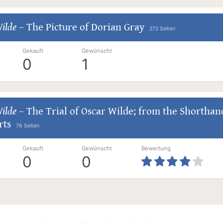
ilde
–
The Picture of Dorian Gray
272 Seiten
Gekauft
Gewünscht
0
1
ilde
–
The Trial of Oscar Wilde; from the Shorthan
rts
76 Seiten
Gekauft
Gewünscht
Bewertung
0
0