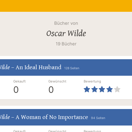
Bücher von
Oscar Wilde
19 Bücher
ilde
–
An Ideal Husband
128 Seiten
Gekauft
Gewünscht
Bewertung
0
0
ilde
–
A Woman of No Importance
94 Seiten
Gekauft
Gewünscht
Bewertung