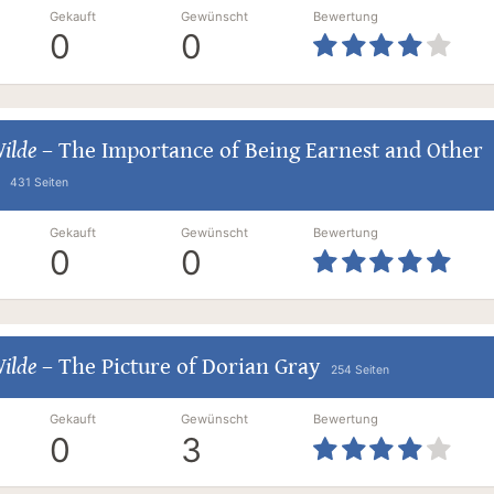
Gekauft
Gewünscht
Bewertung
0
0
ilde
–
The Importance of Being Earnest and Other
431 Seiten
Gekauft
Gewünscht
Bewertung
0
0
ilde
–
The Picture of Dorian Gray
254 Seiten
Gekauft
Gewünscht
Bewertung
0
3