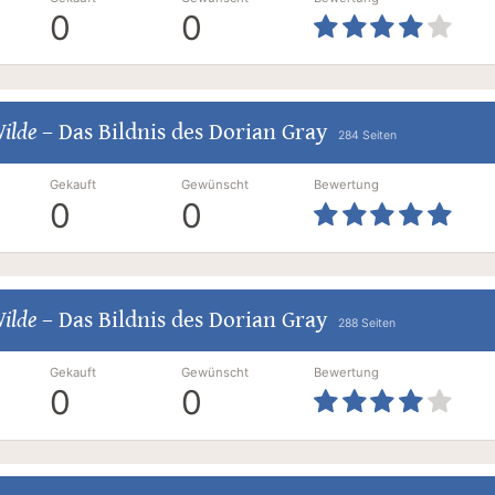
0
0
ilde
–
Das Bildnis des Dorian Gray
284 Seiten
Gekauft
Gewünscht
Bewertung
0
0
ilde
–
Das Bildnis des Dorian Gray
288 Seiten
Gekauft
Gewünscht
Bewertung
0
0