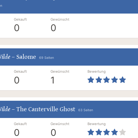
en
Gekauft
Gewünscht
0
0
ilde
–
Salome
69 Seiten
Gekauft
Gewünscht
Bewertung
0
1
ilde
–
The Canterville Ghost
63 Seiten
Gekauft
Gewünscht
Bewertung
0
0