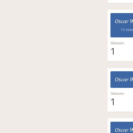
Oscar W
73 Seit
Gelesen
1
Oscar W
Gelesen
1
Oscar W