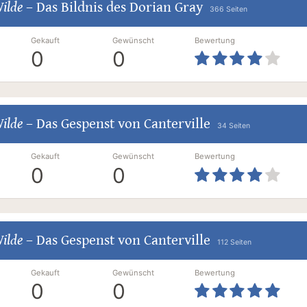
ilde
–
Das Bildnis des Dorian Gray
366 Seiten
Gekauft
Gewünscht
Bewertung
0
0
ilde
–
Das Gespenst von Canterville
34 Seiten
Gekauft
Gewünscht
Bewertung
0
0
ilde
–
Das Gespenst von Canterville
112 Seiten
Gekauft
Gewünscht
Bewertung
0
0