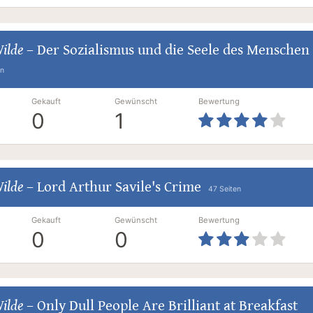
ilde
–
Der Sozialismus und die Seele des Menschen
en
Gekauft
Gewünscht
Bewertung
0
1
ilde
–
Lord Arthur Savile's Crime
47 Seiten
Gekauft
Gewünscht
Bewertung
0
0
ilde
–
Only Dull People Are Brilliant at Breakfast