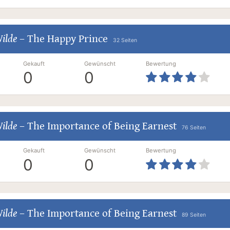
ilde
–
The Happy Prince
32 Seiten
Gekauft
Gewünscht
Bewertung
0
0
ilde
–
The Importance of Being Earnest
76 Seiten
Gekauft
Gewünscht
Bewertung
0
0
ilde
–
The Importance of Being Earnest
89 Seiten