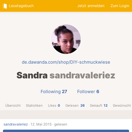
Lesetagebuch
Jetzt anmelden
Zum Login
de.dawanda.com/shop/DIY-schmuckwiese
Sandra
sandravaleriez
Following
27
Follower
6
Übersicht
Statistiken
Likes
0
Gelesen
26
Gekauft
12
Gewünscht
sandravaleriez
·
12. Mai 2015 ·
gelesen