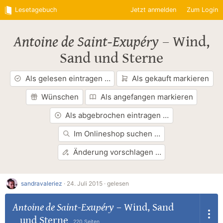
Lesetagebuch
Jetzt anmelden
Zum Login
Antoine de Saint-Exupéry
–
Wind,
Sand und Sterne
Als gelesen eintragen …
Als gekauft markieren
Wünschen
Als angefangen markieren
Als abgebrochen eintragen …
Im Onlineshop suchen …
Änderung vorschlagen …
sandravaleriez
·
24. Juli 2015 ·
gelesen
Antoine de Saint-Exupéry
–
Wind, Sand
und Sterne
220 Seiten