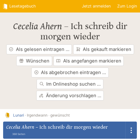
Lesetagebuch
Jetzt anmelden
Zum Login
Cecelia Ahern
–
Ich schreib dir
morgen wieder
Als gelesen eintragen …
Als gekauft markieren
Wünschen
Als angefangen markieren
Als abgebrochen eintragen …
Im Onlineshop suchen …
Änderung vorschlagen …
Lunari
·
Irgendwann ·
gewünscht
Cecelia Ahern
–
Ich schreib dir morgen wieder
368 Seiten