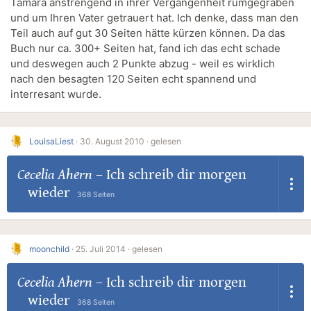
Tamara anstrengend in ihrer Vergangenheit rumgegraben
und um Ihren Vater getrauert hat. Ich denke, dass man den
Teil auch auf gut 30 Seiten hätte kürzen können. Da das
Buch nur ca. 300+ Seiten hat, fand ich das echt schade
und deswegen auch 2 Punkte abzug - weil es wirklich
nach den besagten 120 Seiten echt spannend und
interresant wurde.
LouisaLiest
·
30. August 2010 ·
gelesen
Cecelia Ahern
–
Ich schreib dir morgen
wieder
368 Seiten
moonchild
·
25. Juli 2014 ·
gelesen
Cecelia Ahern
–
Ich schreib dir morgen
wieder
368 Seiten