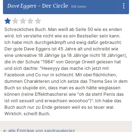
Dave Eggers
–
Der Circle
558 Seiten
Schreckliches Buch. Man weiß ab Seite 50 wie es enden
wird. Ich verstehe nicht wie es ein Bestseller sein kann.
Ich habe mich durchgekämpft und ewig dafür gebraucht.
Der gute Dave Eggers ist 45 Jahre alt und schreibt wie
eine unkreative 18 Jährige (ja 18 Jährige nicht 18 Jähriger),
die in der Schule "1984" von George Orwell gelesen hat
und sich dachte: "Heeeyyy das mache ich jetzt mit
Facebook und Co nur in schlecht. Mit oberflächlichen,
dummen Charakteren und ich setze das Thema Sex in dem
Buch so stupide ein, dass man es auch hätte weglassen
können (reine Effekthascherei wie "oh da steht Penis das
ist voll sexuell und erwachsen wooohoo")". Ich habe das
Buch auch nur zu Ende gelesen weil es so teuer war.
Wirklich: scheiß Buch.
← alle Einträge von sandravaleriez