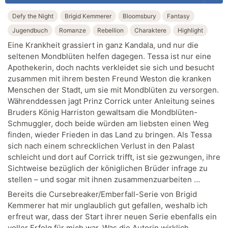
Defy the Night
Brigid Kemmerer
Bloomsbury
Fantasy
Jugendbuch
Romanze
Rebellion
Charaktere
Highlight
Eine Krankheit grassiert in ganz Kandala, und nur die
seltenen Mondblüten helfen dagegen. Tessa ist nur eine
Apothekerin, doch nachts verkleidet sie sich und besucht
zusammen mit ihrem besten Freund Weston die kranken
Menschen der Stadt, um sie mit Mondblüten zu versorgen.
Währenddessen jagt Prinz Corrick unter Anleitung seines
Bruders König Harriston gewaltsam die Mondblüten-
Schmuggler, doch beide würden am liebsten einen Weg
finden, wieder Frieden in das Land zu bringen. Als Tessa
sich nach einem schrecklichen Verlust in den Palast
schleicht und dort auf Corrick trifft, ist sie gezwungen, ihre
Sichtweise bezüglich der königlichen Brüder infrage zu
stellen – und sogar mit ihnen zusammenzuarbeiten …
Bereits die Cursebreaker/Emberfall-Serie von Brigid
Kemmerer hat mir unglaublich gut gefallen, weshalb ich
erfreut war, dass der Start ihrer neuen Serie ebenfalls ein
voller Erfolg für mich war. Was die Autorin wirklich