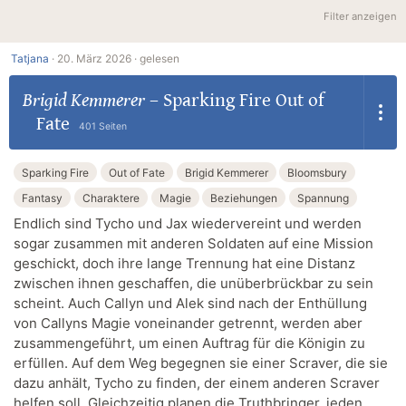
Filter anzeigen
Tatjana
·
20. März 2026 ·
gelesen
Brigid Kemmerer
–
Sparking Fire Out of
Fate
401 Seiten
Sparking Fire
Out of Fate
Brigid Kemmerer
Bloomsbury
Fantasy
Charaktere
Magie
Beziehungen
Spannung
Endlich sind Tycho und Jax wiedervereint und werden
sogar zusammen mit anderen Soldaten auf eine Mission
geschickt, doch ihre lange Trennung hat eine Distanz
zwischen ihnen geschaffen, die unüberbrückbar zu sein
scheint. Auch Callyn und Alek sind nach der Enthüllung
von Callyns Magie voneinander getrennt, werden aber
zusammengeführt, um einen Auftrag für die Königin zu
erfüllen. Auf dem Weg begegnen sie einer Scraver, die sie
dazu anhält, Tycho zu finden, der einem anderen Scraver
helfen soll. Gleichzeitig planen die Truthbringer, jeden