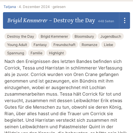
Tatjana
·
4. Dezember 2024 ·
gelesen
Brigid Kemmerer
–
Destroy the Day
448 Seiten
Destroy the Day
Brigid Kemmerer
Bloomsbury
Jugendbuch
Young Adult
Fantasy
Freundschaft
Romanze
Liebe
Spannung
Familie
Highlight
Nach den Ereignissen des letzten Bandes befinden sich
Corrick, Tessa und Harristan in schlimmerer Verfassung
als je zuvor. Corrick wurden von Oren Crane gefangen
genommen und ist gezwungen, ein Bündnis mit ihm
einzugehen, wobei er ausgerechnet mit Lochlan
zusammenarbeiten muss. Tessa hält Corrick für tot und
versucht, zusammen mit dessen Leibwächter Erik etwas
Gutes für die Menschen zu tun, obwohl sie deren König,
Rian, über alles hasst und die Trauer um Corrick sie
begleitet. Und Harristan versteckt sich zusammen mit
seinen Leibwächtern und Palastmeister Quint in der