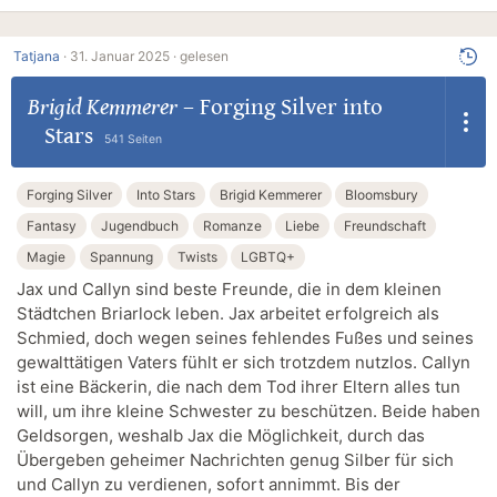
Tatjana
·
31. Januar 2025 ·
gelesen
Brigid Kemmerer
–
Forging Silver into
Stars
541 Seiten
Forging Silver
Into Stars
Brigid Kemmerer
Bloomsbury
Fantasy
Jugendbuch
Romanze
Liebe
Freundschaft
Magie
Spannung
Twists
LGBTQ+
Jax und Callyn sind beste Freunde, die in dem kleinen
Städtchen Briarlock leben. Jax arbeitet erfolgreich als
Schmied, doch wegen seines fehlendes Fußes und seines
gewalttätigen Vaters fühlt er sich trotzdem nutzlos. Callyn
ist eine Bäckerin, die nach dem Tod ihrer Eltern alles tun
will, um ihre kleine Schwester zu beschützen. Beide haben
Geldsorgen, weshalb Jax die Möglichkeit, durch das
Übergeben geheimer Nachrichten genug Silber für sich
und Callyn zu verdienen, sofort annimmt. Bis der