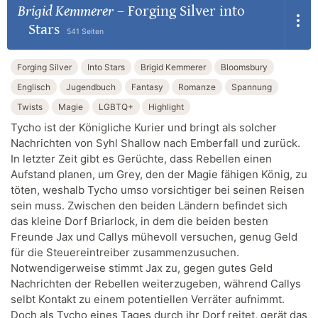
Brigid Kemmerer
–
Forging Silver into
Stars
541 Seiten
Forging Silver
Into Stars
Brigid Kemmerer
Bloomsbury
Englisch
Jugendbuch
Fantasy
Romanze
Spannung
Twists
Magie
LGBTQ+
Highlight
Tycho ist der Königliche Kurier und bringt als solcher
Nachrichten von Syhl Shallow nach Emberfall und zurück.
In letzter Zeit gibt es Gerüchte, dass Rebellen einen
Aufstand planen, um Grey, den der Magie fähigen König, zu
töten, weshalb Tycho umso vorsichtiger bei seinen Reisen
sein muss. Zwischen den beiden Ländern befindet sich
das kleine Dorf Briarlock, in dem die beiden besten
Freunde Jax und Callys mühevoll versuchen, genug Geld
für die Steuereintreiber zusammenzusuchen.
Notwendigerweise stimmt Jax zu, gegen gutes Geld
Nachrichten der Rebellen weiterzugeben, während Callys
selbt Kontakt zu einem potentiellen Verräter aufnimmt.
Doch als Tycho eines Tages durch ihr Dorf reitet, gerät das