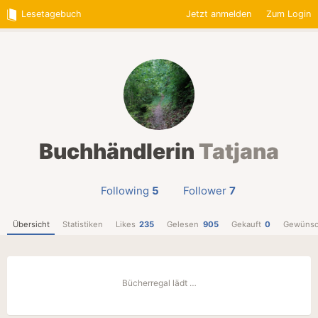
Lesetagebuch
Jetzt anmelden
Zum Login
Buchhändlerin
Tatjana
Following
5
Follower
7
Übersicht
Statistiken
Likes
235
Gelesen
905
Gekauft
0
Gewünsc
Bücherregal lädt …