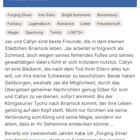
Forging Silver
Into Stars
Brigid Kemmerer
Bloomsbury
Fantasy
Jugendbuch
Romanze
Liebe
Freundschaft
Magie
Spannung
Twists
LGBTQ+
Jax und Callyn sind beste Freunde, die in dem kleinen
Städtchen Briarlock leben. Jax arbeitet erfolgreich als
Schmied, doch wegen seines fehlendes Fußes und seines
gewalttätigen Vaters fühlt er sich trotzdem nutzlos. Callyn
ist eine Bäckerin, die nach dem Tod ihrer Eltern alles tun
will, um ihre kleine Schwester zu beschützen. Beide haben
Geldsorgen, weshalb Jax die Möglichkeit, durch das
Übergeben geheimer Nachrichten genug Silber für sich
und Callyn zu verdienen, sofort annimmt. Bis der
Königskurier Tycho nach Briarlock kommt, der ihre Leben
gehörig auf den Kopf stellt. Nicht nur fürchten sie seine
Verbindung zum König und seine Magie, sondern vor
allem, dass er ihr Geheimnis entdecken könnte …
Bereits vor zweieinhalb Jahren habe ich „Forging Silver