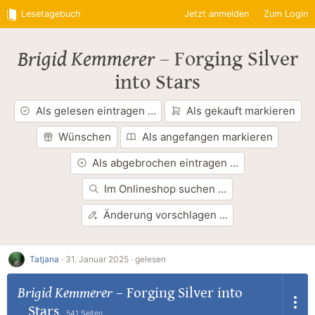
Lesetagebuch
Jetzt anmelden
Zum Login
Brigid Kemmerer
–
Forging Silver
into Stars
Als gelesen eintragen …
Als gekauft markieren
Wünschen
Als angefangen markieren
Als abgebrochen eintragen …
Im Onlineshop suchen …
Änderung vorschlagen …
Tatjana
·
31. Januar 2025 ·
gelesen
Brigid Kemmerer
–
Forging Silver into
Stars
541 Seiten