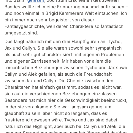
into Stars“
gelesen
, doch zum Erscheinen des zweiten
Bandes wollte ich meine Erinnerung nochmal auffrischen –
und noch einmal in Brigid Kemmerers Welt eintauchen. Ich
bin immer noch sehr begeistert von dieser
Fantasygeschichte, weil deren Charaktere so fantastisch
umgesetzt sind.
Das fängt natürlich mit den drei Hauptfiguren an: Tycho,
Jax und Callyn. Sie alle waren sowohl sehr sympathisch
als auch sehr gut charakterisiert, mit eigenen Problemen
und eigener Zerrissenheit. Mir haben vor allem die
romantischen Beziehungen zwischen Tycho und Jax sowie
Callyn und Alek gefallen, als auch die Freundschaft
zwischen Jax und Callyn. Die Chemie zwischen den
Charakteren hat einfach gestimmt, sodass es leicht war,
sich auf die verschiedenen Beziehungen einzulassen.
Besonders hat mich hier die Geschwindigkeit beeindruckt,
in der sie vorankamen: Sie war langsam genug, um
glaubhaft zu sein, aber nicht so langsam, dass es
frustrierend gewesen wäre. Tycho und Jax sind dabei
natürlich das Highlight, aber auch bei Callyn und Alek, die
weniger Screentime bekamen, war ich überrascht darüber,