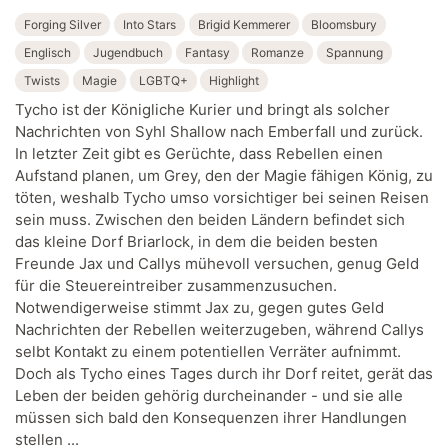
Forging Silver
Into Stars
Brigid Kemmerer
Bloomsbury
Englisch
Jugendbuch
Fantasy
Romanze
Spannung
Twists
Magie
LGBTQ+
Highlight
Tycho ist der Königliche Kurier und bringt als solcher
Nachrichten von Syhl Shallow nach Emberfall und zurück.
In letzter Zeit gibt es Gerüchte, dass Rebellen einen
Aufstand planen, um Grey, den der Magie fähigen König, zu
töten, weshalb Tycho umso vorsichtiger bei seinen Reisen
sein muss. Zwischen den beiden Ländern befindet sich
das kleine Dorf Briarlock, in dem die beiden besten
Freunde Jax und Callys mühevoll versuchen, genug Geld
für die Steuereintreiber zusammenzusuchen.
Notwendigerweise stimmt Jax zu, gegen gutes Geld
Nachrichten der Rebellen weiterzugeben, während Callys
selbt Kontakt zu einem potentiellen Verräter aufnimmt.
Doch als Tycho eines Tages durch ihr Dorf reitet, gerät das
Leben der beiden gehörig durcheinander - und sie alle
müssen sich bald den Konsequenzen ihrer Handlungen
stellen ...