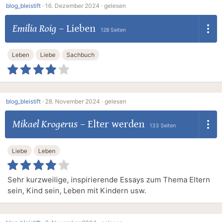
blog_bleistift
·
16. Dezember 2024 ·
gelesen
Emilia Roig
–
Lieben
128 Seiten
Leben
Liebe
Sachbuch
blog_bleistift
·
28. November 2024 ·
gelesen
Mikael Krogerus
–
Elter werden
133 Seiten
Liebe
Leben
Sehr kurzweilige, inspirierende Essays zum Thema Eltern
sein, Kind sein, Leben mit Kindern usw.