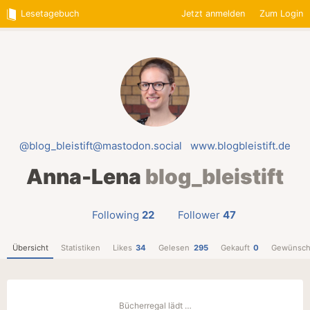
Lesetagebuch
Jetzt anmelden
Zum Login
@blog_bleistift@mastodon.social
www.blogbleistift.de
Anna-Lena
blog_bleistift
Following
22
Follower
47
Übersicht
Statistiken
Likes
34
Gelesen
295
Gekauft
0
Gewünsch
Bücherregal lädt …