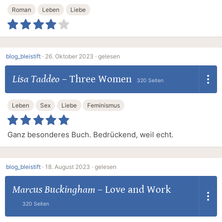
Roman
Leben
Liebe
blog_bleistift
·
26. Oktober 2023 ·
gelesen
Lisa Taddeo
–
Three Women
320 Seiten
Leben
Sex
Liebe
Feminismus
Ganz besonderes Buch. Bedrückend, weil echt.
blog_bleistift
·
18. August 2023 ·
gelesen
Marcus Buckingham
–
Love and Work
320 Seiten