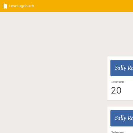
Lesetagebuch
Sally R
Gelesen
20
Sally R
Gelesen