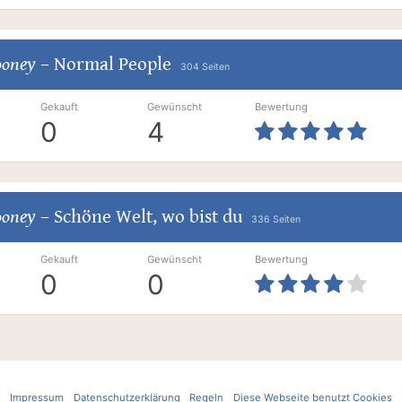
ooney
–
Normal People
304 Seiten
Gekauft
Gewünscht
Bewertung
0
4
ooney
–
Schöne Welt, wo bist du
336 Seiten
Gekauft
Gewünscht
Bewertung
0
0
Impressum
Datenschutzerklärung
Regeln
Diese Webseite benutzt Cookies