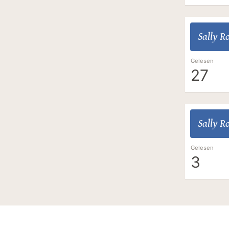
Sally R
Gelesen
27
Sally R
Gelesen
3