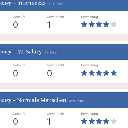
ooney
–
Intermezzo
496 Seiten
Gekauft
Gewünscht
Bewertung
0
1
ooney
–
Mr Salary
33 Seiten
Gekauft
Gewünscht
Bewertung
0
0
ooney
–
Normale Menschen
320 Seiten
Gekauft
Gewünscht
Bewertung
0
1