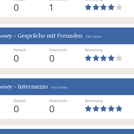
0
1
ooney
–
Gespräche mit Freunden
384 Seiten
Gekauft
Gewünscht
Bewertung
0
0
ooney
–
Intermezzo
449 Seiten
Gekauft
Gewünscht
Bewertung
0
0