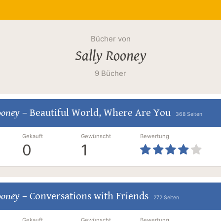
Bücher von
Sally Rooney
9 Bücher
ooney
–
Beautiful World, Where Are You
368 Seiten
Gekauft
Gewünscht
Bewertung
0
1
ooney
–
Conversations with Friends
272 Seiten
Gekauft
Gewünscht
Bewertung