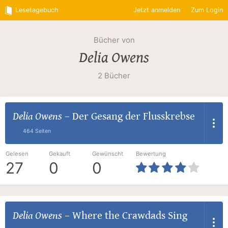
Lesetagebuch
Jetzt anmelden
Zum Login
Bücher von
Delia Owens
2 Bücher
Delia Owens
–
Der Gesang der Flusskrebse
464 Seiten
Gelesen
Gekauft
Gewünscht
Bewertung
27
0
0
Delia Owens
–
Where the Crawdads Sing