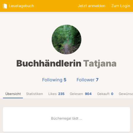
Lesetagebuch
Jetzt anmelden
Zum Login
Buchhändlerin
Tatjana
Following
5
Follower
7
Übersicht
Statistiken
Likes
235
Gelesen
904
Gekauft
0
Gewünsc
Bücherregal lädt …