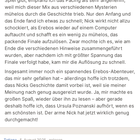
Spiel gibt, empfand ich das Pacing als sehr angenehm,
weil mich dieser Mix aus verschiedenen Mysterien
mühelos durch die Geschichte trieb. Nur den Anfang und
das Ende fand ich etwas zu schnell; Nick wirkt nicht allzu
schockiert, als Erebos wieder auf einem Computer
auftaucht und schafft es ein wenig zu mühelos, das
packende Finale aufzulösen. Zwar mochte ich es, wie am
Ende die verschiedenen Hinweise zusammengeführt
wurden, aber nachdem ich mit größter Spannung das
Finale verfolgt habe, kam mir die Auflösung zu schnell.
Insgesamt immer noch ein spannendes Erebos-Abenteuer,
das mir sehr gefallen hat – allerdings hoffe ich trotzdem,
dass Nicks Geschichte damit vorbei ist, weil sie meiner
Meinung nach genug ausgereizt wurde. Ja, mir machte es
großen Spaß, wieder über ihn zu lesen – aber gerade
deshalb hoffe ich, dass Ursula Poznanski aufhört, wenn es
am schönsten ist. Der arme Nick hat jetzt wirklich genug
durchgemacht!
Tatjana
·
5. August 2025 ·
gelesen