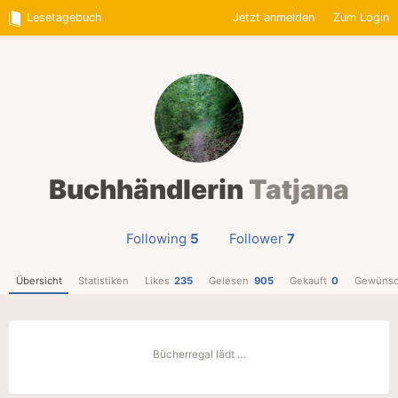
Lesetagebuch
Jetzt anmelden
Zum Login
Buchhändlerin
Tatjana
Following
5
Follower
7
Übersicht
Statistiken
Likes
235
Gelesen
905
Gekauft
0
Gewünsc
Bücherregal lädt …