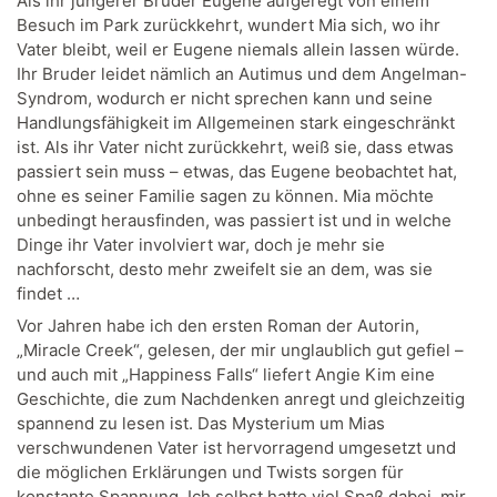
Als ihr jüngerer Bruder Eugene aufgeregt von einem
Besuch im Park zurückkehrt, wundert Mia sich, wo ihr
Vater bleibt, weil er Eugene niemals allein lassen würde.
Ihr Bruder leidet nämlich an Autimus und dem Angelman-
Syndrom, wodurch er nicht sprechen kann und seine
Handlungsfähigkeit im Allgemeinen stark eingeschränkt
ist. Als ihr Vater nicht zurückkehrt, weiß sie, dass etwas
passiert sein muss – etwas, das Eugene beobachtet hat,
ohne es seiner Familie sagen zu können. Mia möchte
unbedingt herausfinden, was passiert ist und in welche
Dinge ihr Vater involviert war, doch je mehr sie
nachforscht, desto mehr zweifelt sie an dem, was sie
findet …
Vor Jahren habe ich den ersten Roman der Autorin,
„Miracle Creek“, gelesen, der mir unglaublich gut gefiel –
und auch mit „Happiness Falls“ liefert Angie Kim eine
Geschichte, die zum Nachdenken anregt und gleichzeitig
spannend zu lesen ist. Das Mysterium um Mias
verschwundenen Vater ist hervorragend umgesetzt und
die möglichen Erklärungen und Twists sorgen für
konstante Spannung. Ich selbst hatte viel Spaß dabei, mir