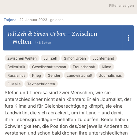
Filter anzeigen
Tatjana
·
22. Januar 2023 ·
gelesen
Juli Zeh
&
Simon Urban
–
Zwischen
Welten
448 Seiten
Zwischen Welten
Juli Zeh
Simon Urban
Luchterhand
Belletristik
Gesellschaftsroman
Freundschaft
Klima
Rassismus
Krieg
Gender
Landwirtschaft
Journalismus
E-Mails
Textnachrichten
Stefan und Theresa sind zwei Menschen, wie sie
unterschiedlicher nicht sein könnten: Er ein Journalist, der
fürs Klima und für Gleichberechtigung kämpft, sie eine
Landwirtin, die sich abrackert, um ihr Land – und damit
ihre Lebensgrundlage – behalten zu dürfen. Beide haben
Schwierigkeiten, die Position des/der jeweils Anderen zu
verstehen und schon bald drohen ihre unterschiedlichen