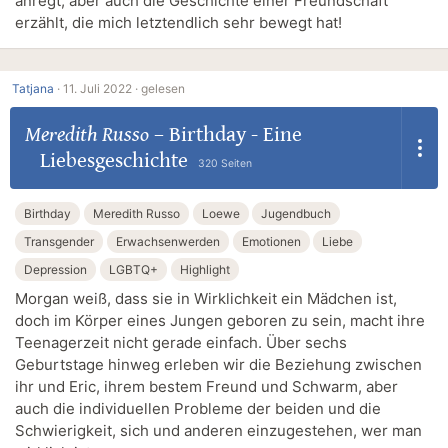
anregt, aber auch die Geschichte einer Freundschaft
erzählt, die mich letztendlich sehr bewegt hat!
Tatjana
·
11. Juli 2022 ·
gelesen
Meredith Russo
–
Birthday - Eine
Liebesgeschichte
320 Seiten
Birthday
Meredith Russo
Loewe
Jugendbuch
Transgender
Erwachsenwerden
Emotionen
Liebe
Depression
LGBTQ+
Highlight
Morgan weiß, dass sie in Wirklichkeit ein Mädchen ist,
doch im Körper eines Jungen geboren zu sein, macht ihre
Teenagerzeit nicht gerade einfach. Über sechs
Geburtstage hinweg erleben wir die Beziehung zwischen
ihr und Eric, ihrem bestem Freund und Schwarm, aber
auch die individuellen Probleme der beiden und die
Schwierigkeit, sich und anderen einzugestehen, wer man