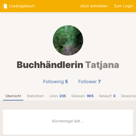
Lesetagebuch
Jetzt anmelden
Zum Login
Buchhändlerin
Tatjana
Following
5
Follower
7
Übersicht
Statistiken
Likes
235
Gelesen
905
Gekauft
0
Gewünsc
Bücherregal lädt …