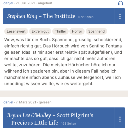
danjel
·
21. Juli 2021 ·
angehört
Stephen King
–
The Institute
672 Seiten
Lesenswert
Extrem gut
Thriller
Horror
Spannend
Wow, was für ein Buch. Spannend, gruselig, schockierend,
einfach richtig gut. Das Hörbuch wird von Santino Fontana
gelesen (das ist mir aber erst relativ spät aufgefallen), und
er machte das so gut, dass ich gar nicht mehr aufhören
wollte, zuzuhören. Die meisten Hörbücher höre ich nur,
während ich spazieren bin, aber in diesem Fall habe ich
manchmal einfach abends Zuhause weitergehört, weil ich
unbedingt wissen wollte, wie es weitergeht.
danjel
·
7. März 2021 ·
gelesen
Bryan Lee O'Malley
–
Scott Pilgrim's
Precious Little Life
168 Seiten