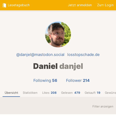
Lesetagebuch
Jetzt anmelden
Zum Login
@danjel@mastodon.social
losstopschade.de
Daniel
danjel
Following
56
Follower
214
Übersicht
Statistiken
Likes
208
Gelesen
479
Gekauft
19
Gewüns
Filter anzeigen