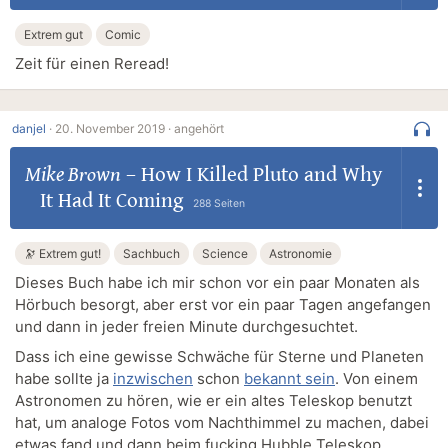
Extrem gut
Comic
Zeit für einen Reread!
danjel
·
20. November 2019 ·
angehört
Mike Brown
–
How I Killed Pluto and Why
It Had It Coming
288 Seiten
🔭 Extrem gut!
Sachbuch
Science
Astronomie
Dieses Buch habe ich mir schon vor ein paar Monaten als
Hörbuch besorgt, aber erst vor ein paar Tagen angefangen
und dann in jeder freien Minute durchgesuchtet.
Dass ich eine gewisse Schwäche für Sterne und Planeten
habe sollte ja
inzwischen
schon
bekannt sein
. Von einem
Astronomen zu hören, wie er ein altes Teleskop benutzt
hat, um analoge Fotos vom Nachthimmel zu machen, dabei
etwas fand und dann beim fucking Hubble Teleskop