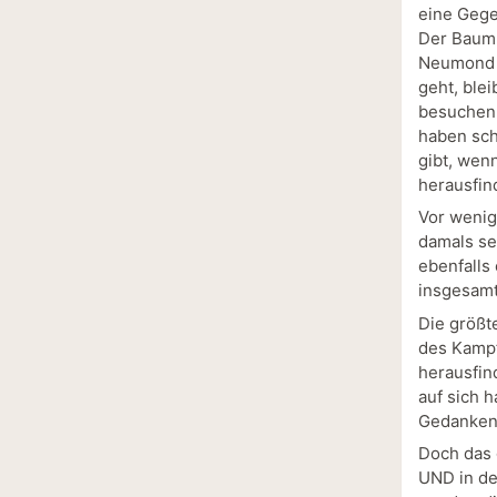
eine Gege
Der Baum 
Neumond u
geht, ble
besuchen,
haben sch
gibt, wen
herausfind
Vor wenig
damals se
ebenfalls
insgesamt 
Die größt
des Kampf
herausfin
auf sich h
Gedanken
Doch das 
UND in de