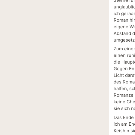
Sterne für
unglaublic
ich gerad
Roman hin
eigene We
Abstand d
umgesetzt
Zum einen 
einen ruh
die Haupt
Gegen End
Licht dars
des Roman
halfen, s
Romanze s
keine Che
sie sich 
Das Ende 
ich am En
Keishin si