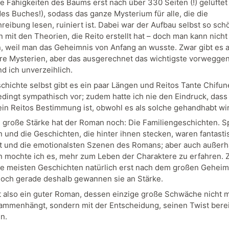
e Fähigkeiten des Baums erst nach über 330 Seiten (!) gelüftet
des Buches!), sodass das ganze Mysterium für alle, die die
reibung lesen, ruiniert ist. Dabei war der Aufbau selbst so sch
mit den Theorien, die Reito erstellt hat – doch man kann nicht
n, weil man das Geheimnis von Anfang an wusste. Zwar gibt es 
re Mysterien, aber das ausgerechnet das wichtigste vorweg
d ich unverzeihlich.
schichte selbst gibt es ein paar Längen und Reitos Tante Chifu
edingt sympathisch vor; zudem hatte ich nie den Eindruck, dass
in Reitos Bestimmung ist, obwohl es als solche gehandhabt wi
 große Stärke hat der Roman noch: Die Familiengeschichten. Sp
 und die Geschichten, die hinter ihnen stecken, waren fantasti
 und die emotionalsten Szenen des Romans; aber auch außerh
 mochte ich es, mehr zum Leben der Charaktere zu erfahren. 
e meisten Geschichten natürlich erst nach dem großen Geheim
 doch gerade deshalb gewannen sie an Stärke.
 also ein guter Roman, dessen einzige große Schwäche nicht 
sammenhängt, sondern mit der Entscheidung, seinen Twist berei
n.