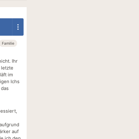
Familie
icht. Ihr
 letzte
äft im
igen Ichs
s das
essiert,
 aufgrund
ärker auf
de ich den