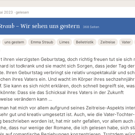
ai 2023 ·
gelesen
traub
–
Wir sehen uns gestern
368 Seiten
uns gestern
Emma Straub
Limes
Belletristik
Zeitreise
Vater
rt ihren vierzigsten Geburtstag, doch richtig freuen tut sie sich n
nard ist todkrank und sie macht sich Sorgen, dass jeder Tag der
e. Ihren Geburtstag verbringt sie relativ unspektakulär und schl
hen ihres Vaters ein. Und wacht im Körper ihres sechzehnjähr
. Sie kann es sich nicht erklären, doch schnell begreift sie, wa
könnte: Dass sie das Schicksal ihres Vaters in der Zukunft
weise verändern kann …
man hat mich vor allem aufgrund seines Zeitreise-Aspekts inter
ehr gut und kreativ umgesetzt ist. Auch, wie die Vater-Tochter-
 beschrieben worden ist, hat mir sehr gefallen, vor allem auch
che, dass nur wenige der Romane, die ich gelesen habe, sich st
 als auf romantische Beziehungen konzentrieren. Trotzdem wür