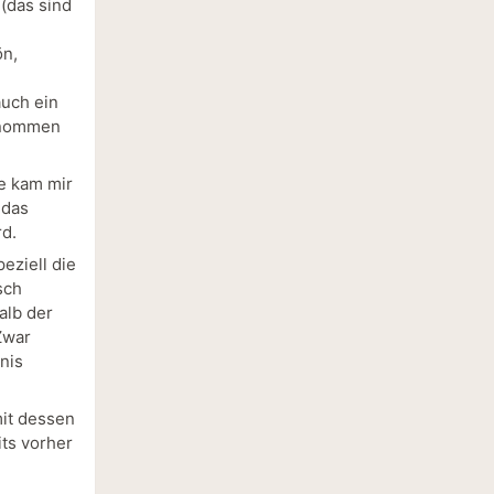
 (das sind
ön,
auch ein
genommen
ne kam mir
 das
rd.
eziell die
sch
alb der
Zwar
nis
mit dessen
ts vorher