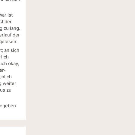
ar ist
st der
g zu lang.
erlauf der
gelesen.
t; an sich
rlich
uch okay,
er-
chlich
g weiter
us zu
ugegeben