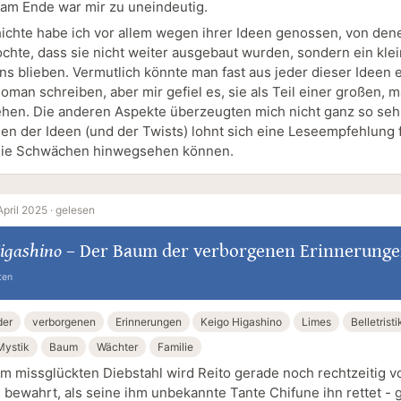
 am Ende war mir zu uneindeutig.
ichte habe ich vor allem wegen ihrer Ideen genossen, von dene
hte, dass sie nicht weiter ausgebaut wurden, sondern ein klei
s blieben. Vermutlich könnte man fast aus jeder dieser Ideen 
oman schreiben, aber mir gefiel es, sie als Teil einer großen, 
ehen. Die anderen Aspekte überzeugten mich nicht ganz so sehr
gen der Ideen (und der Twists) lohnt sich eine Leseempfehlung f
 die Schwächen hinwegsehen können.
April 2025 ·
gelesen
igashino
–
Der Baum der verborgenen Erinnerung
ten
der
verborgenen
Erinnerungen
Keigo Higashino
Limes
Belletristi
Mystik
Baum
Wächter
Familie
m missglückten Diebstahl wird Reito gerade noch rechtzeitig 
 bewahrt, als seine ihm unbekannte Tante Chifune ihn rettet -