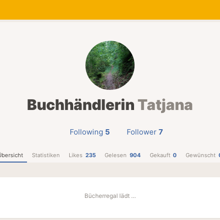
Buchhändlerin
Tatjana
Following
5
Follower
7
Übersicht
Statistiken
Likes
235
Gelesen
904
Gekauft
0
Gewünscht
Bücherregal lädt …