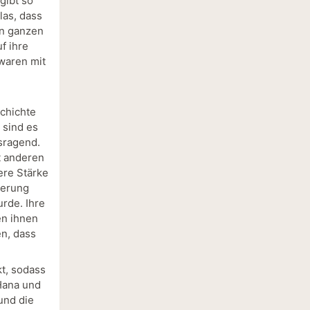
gibt so
las, dass
en ganzen
f ihre
 waren mit
schichte
 sind es
sragend.
t anderen
ere Stärke
ierung
rde. Ihre
en ihnen
en, dass
kt, sodass
 Hana und
 und die