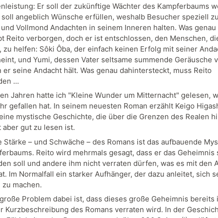
nleistung: Er soll der zukünftige Wächter des Kampferbaums w
soll angeblich Wünsche erfüllen, weshalb Besucher speziell z
nd Vollmond Andachten in seinem Inneren halten. Was genau 
ibt Reito verborgen, doch er ist entschlossen, den Menschen, di
 zu helfen: Sôki Ôba, der einfach keinen Erfolg mit seiner Anda
eint, und Yumi, dessen Vater seltsame summende Geräusche v
n er seine Andacht hält. Was genau dahintersteckt, muss Reito
en ...
en Jahren hatte ich "Kleine Wunder um Mitternacht" gelesen, w
hr gefallen hat. In seinem neuesten Roman erzählt Keigo Higas
 eine mystische Geschichte, die über die Grenzen des Realen h
aber gut zu lesen ist.
e Stärke – und Schwäche – des Romans ist das aufbauende My
erbaums. Reito wird mehrmals gesagt, dass er das Geheimnis 
den soll und andere ihm nicht verraten dürfen, was es mit den
at. Im Normalfall ein starker Aufhänger, der dazu anleitet, sich s
 zu machen.
große Problem dabei ist, dass dieses große Geheimnis bereits i
r Kurzbeschreibung des Romans verraten wird. In der Geschich