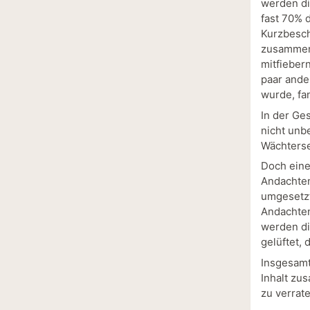
werden di
fast 70% 
Kurzbesch
zusammen 
mitfieber
paar ande
wurde, fan
In der Ge
nicht unb
Wächterse
Doch eine
Andachten
umgesetzt
Andachten
werden di
gelüftet,
Insgesamt
Inhalt zu
zu verrate