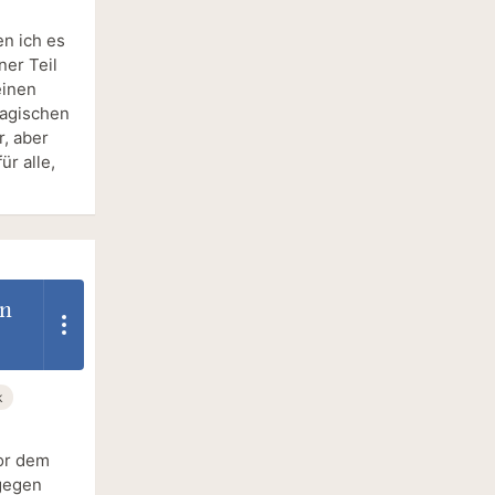
n ich es
ner Teil
einen
magischen
, aber
ür alle,
en
k
vor dem
 gegen