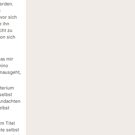
erden.
u
vor sich
e ihn
cht zu
on sich
as mir
hino
inausgeht,
sterium
selbst
 Andachten
elbst
m Titel
te selbst