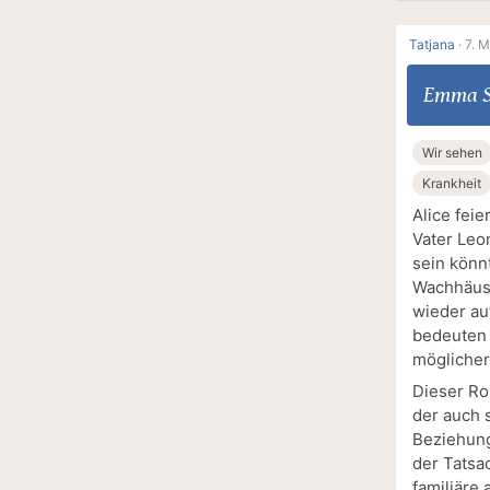
Tatjana
·
7. M
Emma S
Wir sehen
Krankheit
Alice feie
Vater Leo
sein könnt
Wachhäusc
wieder auf
bedeuten 
möglicher
Dieser Ro
der auch s
Beziehung
der Tatsa
familiäre