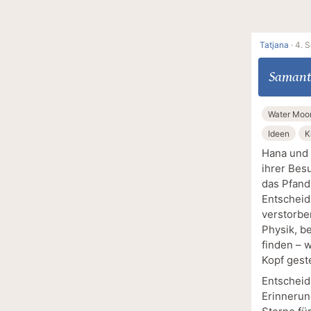
Tatjana
·
4. 
Samant
Water Moo
Ideen
K
Hana und 
ihrer Bes
das Pfand
Entscheid
verstorbe
Physik, b
finden – w
Kopf geste
Entscheidu
Erinnerun