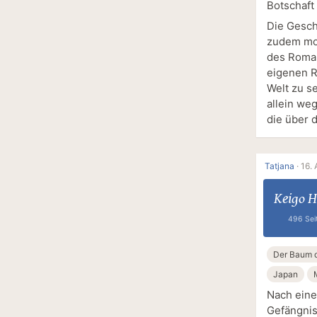
Botschaft
Die Gesch
zudem moc
des Roman
eigenen R
Welt zu s
allein we
die über
Tatjana
·
16. 
Keigo H
496 Sei
Der Baum 
Japan
Nach eine
Gefängnis