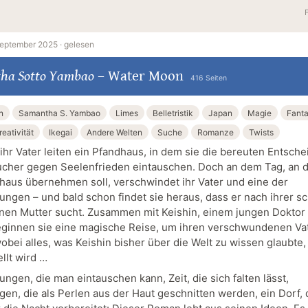
September 2025 ·
gelesen
ha Sotto Yambao
–
Water Moon
416 Seiten
n
Samantha S. Yambao
Limes
Belletristik
Japan
Magie
Fant
reativität
Ikegai
Andere Welten
Suche
Romanze
Twists
ihr Vater leiten ein Pfandhaus, in dem sie die bereuten Entsch
ucher gegen Seelenfrieden eintauschen. Doch an dem Tag, an
haus übernehmen soll, verschwindet ihr Vater und eine der
ungen – und bald schon findet sie heraus, dass er nach ihrer s
nen Mutter sucht. Zusammen mit Keishin, einem jungen Doktor
eginnen sie eine magische Reise, um ihren verschwundenen Va
obei alles, was Keishin bisher über die Welt zu wissen glaubte,
llt wird …
ngen, die man eintauschen kann, Zeit, die sich falten lässt,
gen, die als Perlen aus der Haut geschnitten werden, ein Dorf, 