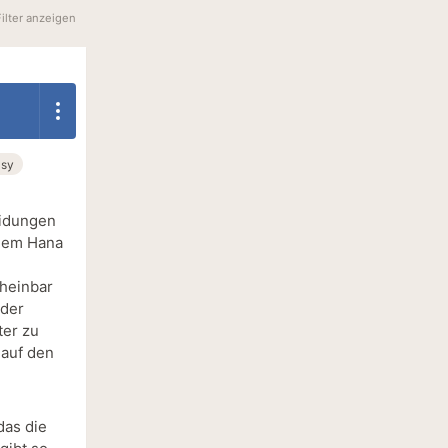
Filter anzeigen
asy
eidungen
 dem Hana
cheinbar
 der
ter zu
 auf den
das die