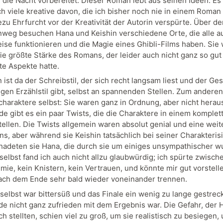
 die Nacht vorbereitet: Dieser Roman lebt aus seinen Ideen. Es 
h viele kreative davon, die ich bisher noch nie in einem Roman 
ezu Ehrfurcht vor der Kreativität der Autorin verspürte. Über d
weg besuchen Hana und Keishin verschiedene Orte, die alle au
ise funktionieren und die Magie eines Ghibli-Films haben. Sie
ie größte Stärke des Romans, der leider auch nicht ganz so gut
e Aspekte hatte.
ist da der Schreibstil, der sich recht langsam liest und der Ge
igen Erzählstil gibt, selbst an spannenden Stellen. Zum anderen
charaktere selbst: Sie waren ganz in Ordnung, aber nicht herau
e gibt es ein paar Twists, die die Charaktere in einem komplet
tellen. Die Twists allgemein waren absolut genial und eine weit
s, aber während sie Keishin tatsächlich bei seiner Charakteris
chadeten sie Hana, die durch sie um einiges unsympathischer wu
elbst fand ich auch nicht allzu glaubwürdig; ich spürte zwisch
mie, kein Knistern, kein Vertrauen, und könnte mir gut vorstell
nach dem Ende sehr bald wieder voneinander trennen.
selbst war bittersüß und das Finale ein wenig zu lange gestrec
de nicht ganz zufrieden mit dem Ergebnis war. Die Gefahr, der
ch stellten, schien viel zu groß, um sie realistisch zu besiegen,