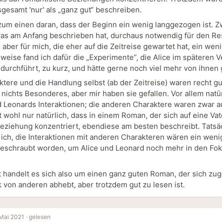
gesamt 'nur' als „ganz gut“ beschreiben.
 zum einen daran, dass der Beginn ein wenig langgezogen ist. Zw
was am Anfang beschrieben hat, durchaus notwendig für den Re
aber für mich, die eher auf die Zeitreise gewartet hat, ein weni
weise fand ich dafür die „Experimente“, die Alice im späteren V
durchführt, zu kurz, und hätte gerne noch viel mehr von ihnen 
ktere und die Handlung selbst (ab der Zeitreise) waren recht gu
 nichts Besonderes, aber mir haben sie gefallen. Vor allem natü
d Leonards Interaktionen; die anderen Charaktere waren zwar a
t wohl nur natürlich, dass in einem Roman, der sich auf eine Vat
eziehung konzentriert, ebendiese am besten beschreibt. Tatsä
ich, die Interaktionen mit anderen Charakteren wären ein weni
eschraubt worden, um Alice und Leonard noch mehr in den Fok
 handelt es sich also um einen ganz guten Roman, der sich z
k von anderen abhebt, aber trotzdem gut zu lesen ist.
Mai 2021 ·
gelesen