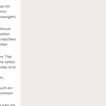
as mir
hino
inausgeht,
sterium
selbst
 Andachten
elbst
m Titel
te selbst
 (das sind
ön,
auch ein
genommen
ne kam mir