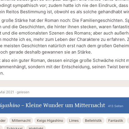
edingt sympathisch vor; zudem hatte ich nie den Eindruck, dass
in Reitos Bestimmung ist, obwohl es als solche gehandhabt wi
 große Stärke hat der Roman noch: Die Familiengeschichten. Sp
 und die Geschichten, die hinter ihnen stecken, waren fantasti
 und die emotionalsten Szenen des Romans; aber auch außerh
 mochte ich es, mehr zum Leben der Charaktere zu erfahren. 
e meisten Geschichten natürlich erst nach dem großen Geheim
 doch gerade deshalb gewannen sie an Stärke.
 also ein guter Roman, dessen einzige große Schwäche nicht 
sammenhängt, sondern mit der Entscheidung, seinen Twist berei
n.
Mai 2021 ·
gelesen
igashino
–
Kleine Wunder um Mitternacht
413 Seiten
nder
Mitternacht
Keigo Higashino
Limes
Belletristik
Fantastik
e
Schicksal
Highlight