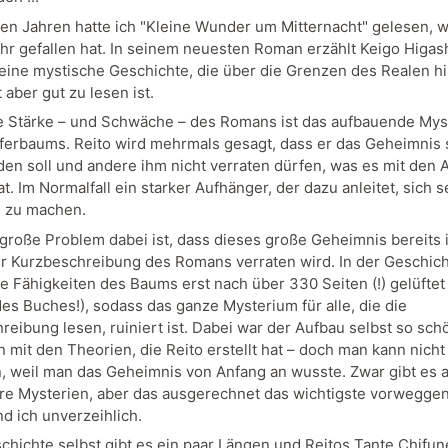
en Jahren hatte ich "Kleine Wunder um Mitternacht" gelesen, w
hr gefallen hat. In seinem neuesten Roman erzählt Keigo Higas
 eine mystische Geschichte, die über die Grenzen des Realen h
aber gut zu lesen ist.
e Stärke – und Schwäche – des Romans ist das aufbauende My
erbaums. Reito wird mehrmals gesagt, dass er das Geheimnis 
den soll und andere ihm nicht verraten dürfen, was es mit den
at. Im Normalfall ein starker Aufhänger, der dazu anleitet, sich s
 zu machen.
große Problem dabei ist, dass dieses große Geheimnis bereits i
r Kurzbeschreibung des Romans verraten wird. In der Geschich
e Fähigkeiten des Baums erst nach über 330 Seiten (!) gelüftet
des Buches!), sodass das ganze Mysterium für alle, die die
reibung lesen, ruiniert ist. Dabei war der Aufbau selbst so sch
mit den Theorien, die Reito erstellt hat – doch man kann nicht
n, weil man das Geheimnis von Anfang an wusste. Zwar gibt es 
re Mysterien, aber das ausgerechnet das wichtigste vorweg
d ich unverzeihlich.
schichte selbst gibt es ein paar Längen und Reitos Tante Chifu