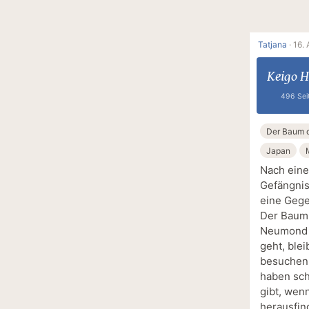
Tatjana
·
16. 
Keigo H
496 Sei
Der Baum 
Japan
Nach eine
Gefängnis
eine Gege
Der Baum 
Neumond u
geht, ble
besuchen,
haben sch
gibt, wen
herausfind