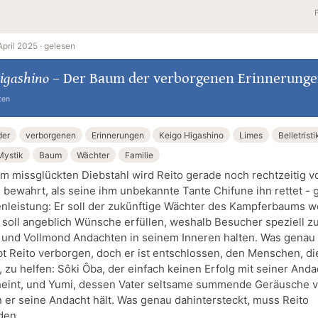
April 2025 ·
gelesen
igashino
–
Der Baum der verborgenen Erinnerung
ten
der
verborgenen
Erinnerungen
Keigo Higashino
Limes
Belletristi
Mystik
Baum
Wächter
Familie
m missglückten Diebstahl wird Reito gerade noch rechtzeitig 
 bewahrt, als seine ihm unbekannte Tante Chifune ihn rettet -
nleistung: Er soll der zukünftige Wächter des Kampferbaums w
soll angeblich Wünsche erfüllen, weshalb Besucher speziell z
nd Vollmond Andachten in seinem Inneren halten. Was genau 
ibt Reito verborgen, doch er ist entschlossen, den Menschen, di
 zu helfen: Sôki Ôba, der einfach keinen Erfolg mit seiner Anda
eint, und Yumi, dessen Vater seltsame summende Geräusche v
n er seine Andacht hält. Was genau dahintersteckt, muss Reito
en ...