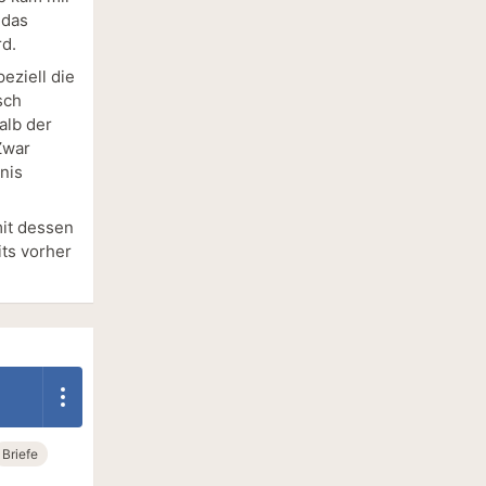
 das
rd.
eziell die
sch
alb der
Zwar
nis
mit dessen
ts vorher
Briefe