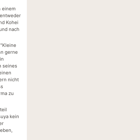
n einem
n entweder
und Kohei
 und nach
 "Kleine
nn gerne
in
n seines
einen
ern nicht
ss
irma zu
eil
suya kein
er
geben,