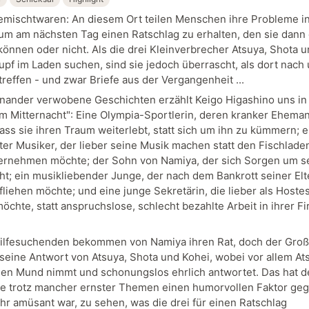
mischtwaren: An diesem Ort teilen Menschen ihre Probleme i
, um am nächsten Tag einen Ratschlag zu erhalten, den sie dan
können oder nicht. Als die drei Kleinverbrecher Atsuya, Shota 
upf im Laden suchen, sind sie jedoch überrascht, als dort nach
treffen - und zwar Briefe aus der Vergangenheit ...
inander verwobene Geschichten erzählt Keigo Higashino uns in
 Mitternacht": Eine Olympia-Sportlerin, deren kranker Ehema
ass sie ihren Traum weiterlebt, statt sich um ihn zu kümmern; e
ter Musiker, der lieber seine Musik machen statt den Fischlade
ernehmen möchte; der Sohn von Namiya, der sich Sorgen um s
ht; ein musikliebender Junge, der nach dem Bankrott seiner Elt
fliehen möchte; und eine junge Sekretärin, die lieber als Hoste
öchte, statt anspruchslose, schlecht bezahlte Arbeit in ihrer F
.
lfesuchenden bekommen von Namiya ihren Rat, doch der Großt
eine Antwort von Atsuya, Shota und Kohei, wobei vor allem At
 den Mund nimmt und schonungslos ehrlich antwortet. Das hat d
e trotz mancher ernster Themen einen humorvollen Faktor ge
ehr amüsant war, zu sehen, was die drei für einen Ratschlag