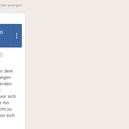
Filter anzeigen
en
k
vor dem
 gegen
erden.
u
vor sich
e ihn
cht zu
on sich