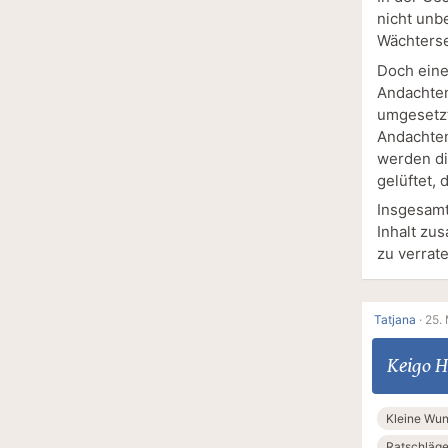
nicht unb
Wächterse
Doch eine
Andachten
umgesetzt
Andachten
werden di
gelüftet,
Insgesamt
Inhalt zu
zu verrate
Tatjana
·
25. 
Keigo H
Kleine Wu
Ratschläg