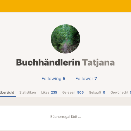
Buchhändlerin
Tatjana
Following
5
Follower
7
Übersicht
Statistiken
Likes
235
Gelesen
905
Gekauft
0
Gewünscht
Bücherregal lädt …