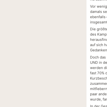
Vor wenig
damals se
ebenfalls
insgesamt 
Die größt
des Kampf
herausfin
auf sich h
Gedanken
Doch das 
UND in de
werden di
fast 70% 
Kurzbesch
zusammen 
mitfieber
paar ande
wurde, fan
In der Ge