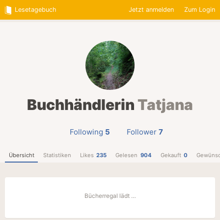
Lesetagebuch
Jetzt anmelden
Zum Login
Buchhändlerin
Tatjana
Following
5
Follower
7
Übersicht
Statistiken
Likes
235
Gelesen
904
Gekauft
0
Gewünsc
Bücherregal lädt …