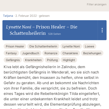
Filter anzeigen
Tatjana
·
2. Februar 2022 ·
gelesen
Lynette Noni
–
Prison Healer – Die
Schattenheilerin
528 Seiten
Prison Healer
Die Schattenheilerin
Lynette Noni
Loewe
Fantasy
Jugendbuch
Romanze
Charaktere
Beziehungen
Gefängnis
Krankheiten
Prüfung
Highlight
Kiva lebt als Gefängnisheilerin in Zalindov, dem
berüchtigsten Gefängnis in Wenderall, wo sie sich nach
Kräften bemüht, den Insassen zu helfen, ohne selbst in
Gefahr zu geraten. Ab und an bekommt sie Nachrichten
von ihrer Familie, die verspricht, sie zu befreien. Doch
eines Tages wird die Rebellenkönigin Tilda eingeliefert,
die unter einer unbekannten Krankheit leidet und trotz
dessen verurteilt wird, die Elementarprüfung abzulegen,