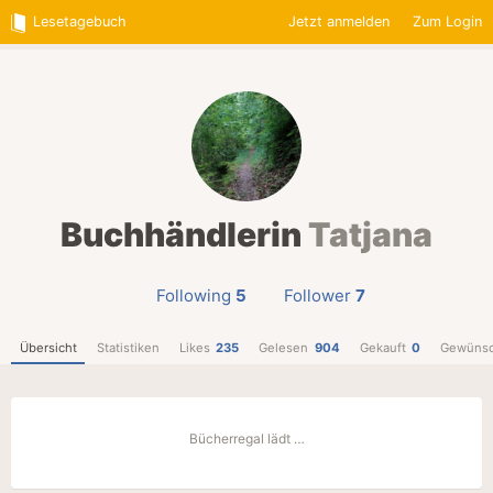
Lesetagebuch
Jetzt anmelden
Zum Login
Buchhändlerin
Tatjana
Following
5
Follower
7
Übersicht
Statistiken
Likes
235
Gelesen
904
Gekauft
0
Gewünsc
Bücherregal lädt …