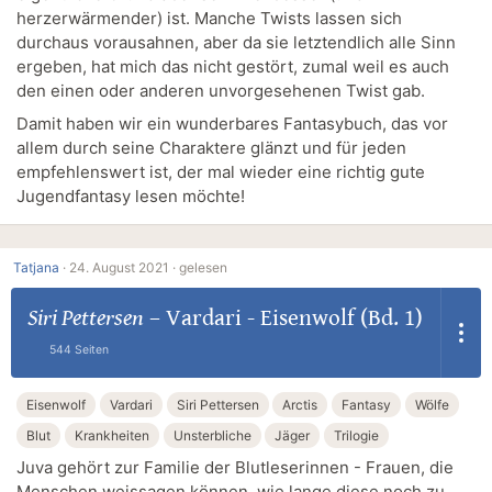
herzerwärmender) ist. Manche Twists lassen sich
durchaus vorausahnen, aber da sie letztendlich alle Sinn
ergeben, hat mich das nicht gestört, zumal weil es auch
den einen oder anderen unvorgesehenen Twist gab.
Damit haben wir ein wunderbares Fantasybuch, das vor
allem durch seine Charaktere glänzt und für jeden
empfehlenswert ist, der mal wieder eine richtig gute
Jugendfantasy lesen möchte!
Tatjana
·
24. August 2021 ·
gelesen
Siri Pettersen
–
Vardari - Eisenwolf (Bd. 1)
544 Seiten
Eisenwolf
Vardari
Siri Pettersen
Arctis
Fantasy
Wölfe
Blut
Krankheiten
Unsterbliche
Jäger
Trilogie
Juva gehört zur Familie der Blutleserinnen - Frauen, die
Menschen weissagen können, wie lange diese noch zu