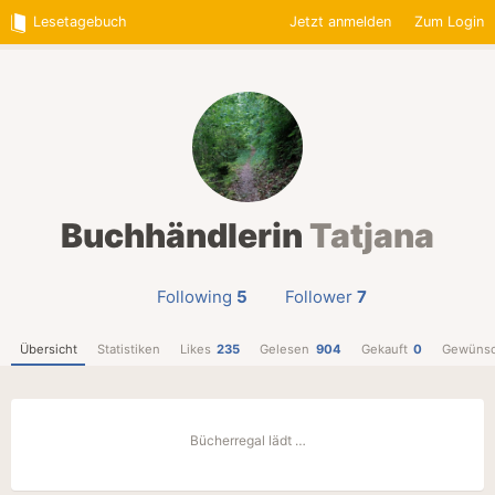
Lesetagebuch
Jetzt anmelden
Zum Login
Buchhändlerin
Tatjana
Following
5
Follower
7
Übersicht
Statistiken
Likes
235
Gelesen
904
Gekauft
0
Gewünsc
Bücherregal lädt …