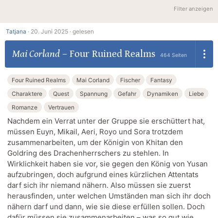
Filter anzeigen
Tatjana
·
20. Juni 2025 ·
gelesen
Mai Corland
–
Four Ruined Realms
464 Seiten
Four Ruined Realms
Mai Corland
Fischer
Fantasy
Charaktere
Quest
Spannung
Gefahr
Dynamiken
Liebe
Romanze
Vertrauen
Nachdem ein Verrat unter der Gruppe sie erschüttert hat,
müssen Euyn, Mikail, Aeri, Royo und Sora trotzdem
zusammenarbeiten, um der Königin von Khitan den
Goldring des Drachenherrschers zu stehlen. In
Wirklichkeit haben sie vor, sie gegen den König von Yusan
aufzubringen, doch aufgrund eines kürzlichen Attentats
darf sich ihr niemand nähern. Also müssen sie zuerst
herausfinden, unter welchen Umständen man sich ihr doch
nähern darf und dann, wie sie diese erfüllen sollen. Doch
dafür müssen sie zusammenarbeiten – was so gut wie