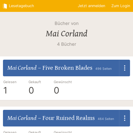
Lesetagebuch
Jetzt anmelden
Zum Login
Bücher von
Mai Corland
4 Bücher
Mai Corland
–
Five Broken Blades
496 Seiten
Gelesen
Gekauft
Gewünscht
1
0
0
Mai Corland
–
Four Ruined Realms
464 Seiten
Gelesen
Gekauft
Gewünscht