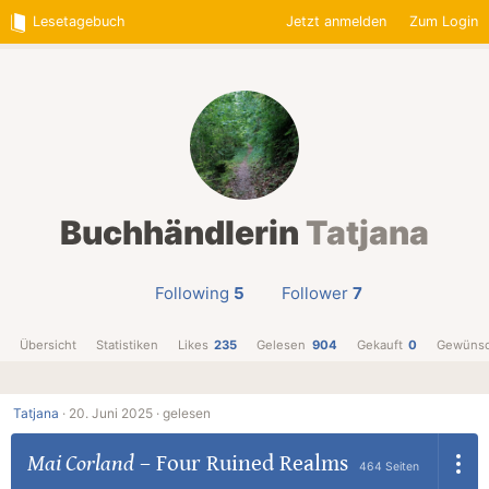
Lesetagebuch
Jetzt anmelden
Zum Login
Buchhändlerin
Tatjana
Following
5
Follower
7
Übersicht
Statistiken
Likes
235
Gelesen
904
Gekauft
0
Gewünsc
Tatjana
·
20. Juni 2025 ·
gelesen
Mai Corland
–
Four Ruined Realms
464 Seiten