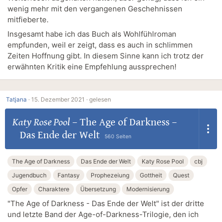
wenig mehr mit den vergangenen Geschehnissen
mitfieberte.
Insgesamt habe ich das Buch als Wohlfühlroman
empfunden, weil er zeigt, dass es auch in schlimmen
Zeiten Hoffnung gibt. In diesem Sinne kann ich trotz der
erwähnten Kritik eine Empfehlung aussprechen!
Tatjana
·
15. Dezember 2021 ·
gelesen
Katy Rose Pool
–
The Age of Darkness –
Das Ende der Welt
560 Seiten
The Age of Darkness
Das Ende der Welt
Katy Rose Pool
cbj
Jugendbuch
Fantasy
Prophezeiung
Gottheit
Quest
Opfer
Charaktere
Übersetzung
Modernisierung
"The Age of Darkness - Das Ende der Welt" ist der dritte
und letzte Band der Age-of-Darkness-Trilogie, den ich