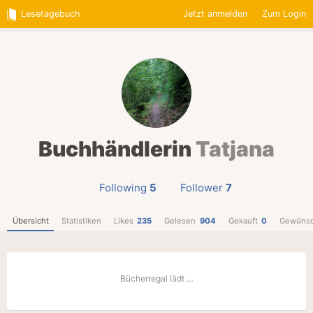
Lesetagebuch
Jetzt anmelden
Zum Login
Buchhändlerin
Tatjana
Following
5
Follower
7
Übersicht
Statistiken
Likes
235
Gelesen
904
Gekauft
0
Gewünsc
Bücherregal lädt …