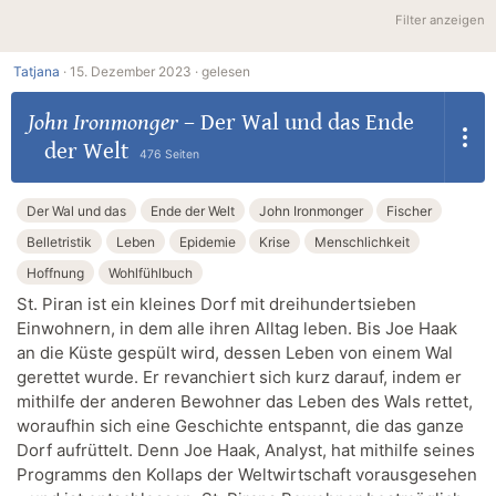
Filter anzeigen
Tatjana
·
15. Dezember 2023 ·
gelesen
John Ironmonger
–
Der Wal und das Ende
der Welt
476 Seiten
Der Wal und das
Ende der Welt
John Ironmonger
Fischer
Belletristik
Leben
Epidemie
Krise
Menschlichkeit
Hoffnung
Wohlfühlbuch
St. Piran ist ein kleines Dorf mit dreihundertsieben
Einwohnern, in dem alle ihren Alltag leben. Bis Joe Haak
an die Küste gespült wird, dessen Leben von einem Wal
gerettet wurde. Er revanchiert sich kurz darauf, indem er
mithilfe der anderen Bewohner das Leben des Wals rettet,
woraufhin sich eine Geschichte entspannt, die das ganze
Dorf aufrüttelt. Denn Joe Haak, Analyst, hat mithilfe seines
Programms den Kollaps der Weltwirtschaft vorausgesehen