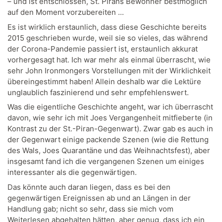
– und ist entschlossen, St. Pirans Bewohner bestmöglich
auf den Moment vorzubereiten ...
Es ist wirklich erstaunlich, dass diese Geschichte bereits
2015 geschrieben wurde, weil sie so vieles, das während
der Corona-Pandemie passiert ist, erstaunlich akkurat
vorhergesagt hat. Ich war mehr als einmal überrascht, wie
sehr John Ironmongers Vorstellungen mit der Wirklichkeit
übereingestimmt haben! Allein deshalb war die Lektüre
unglaublich faszinierend und sehr empfehlenswert.
Was die eigentliche Geschichte angeht, war ich überrascht
davon, wie sehr ich mit Joes Vergangenheit mitfieberte (in
Kontrast zu der St.-Piran-Gegenwart). Zwar gab es auch in
der Gegenwart einige packende Szenen (wie die Rettung
des Wals, Joes Quarantäne und das Weihnachtsfest), aber
insgesamt fand ich die vergangenen Szenen um einiges
interessanter als die gegenwärtigen.
Das könnte auch daran liegen, dass es bei den
gegenwärtigen Ereignissen ab und an Längen in der
Handlung gab; nicht so sehr, dass sie mich vom
Weiterlesen abgehalten hätten, aber genug, dass ich ein