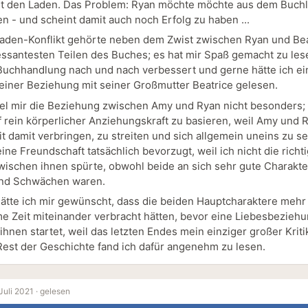
 den Laden. Das Problem: Ryan möchte möchte aus dem Buchl
n - und scheint damit auch noch Erfolg zu haben ...
aden-Konflikt gehörte neben dem Zwist zwischen Ryan und Bea
essantesten Teilen des Buches; es hat mir Spaß gemacht zu les
Buchhandlung nach und nach verbessert und gerne hätte ich ei
einer Beziehung mit seiner Großmutter Beatrice gelesen.
iel mir die Beziehung zwischen Amy und Ryan nicht besonders; 
f rein körperlicher Anziehungskraft zu basieren, weil Amy und 
t damit verbringen, zu streiten und sich allgemein uneins zu se
eine Freundschaft tatsächlich bevorzugt, weil ich nicht die richt
ischen ihnen spürte, obwohl beide an sich sehr gute Charakte
und Schwächen waren.
hätte ich mir gewünscht, dass die beiden Hauptcharaktere mehr
 Zeit miteinander verbracht hätten, bevor eine Liebesbezieh
ihnen startet, weil das letzten Endes mein einziger großer Krit
Rest der Geschichte fand ich dafür angenehm zu lesen.
Juli 2021 ·
gelesen