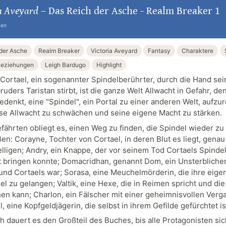
a Aveyard
–
Das Reich der Asche - Realm Breaker 1
ten
der Asche
Realm Breaker
Victoria Aveyard
Fantasy
Charaktere
eziehungen
Leigh Bardugo
Highlight
ortael, ein sogenannter Spindelberührter, durch die Hand sei
ruders Taristan stirbt, ist die ganze Welt Allwacht in Gefahr, de
edenkt, eine "Spindel", ein Portal zu einer anderen Welt, aufzur
se Allwacht zu schwächen und seine eigene Macht zu stärken.
fährten obliegt es, einen Weg zu finden, die Spindel wieder zu
en: Corayne, Tochter von Cortael, in deren Blut es liegt, genau
lligen; Andry, ein Knappe, der vor seinem Tod Cortaels Spindel
t bringen konnte; Domacridhan, genannt Dom, ein Unsterblicher
und Cortaels war; Sorasa, eine Meuchelmörderin, die ihre eig
iel zu gelangen; Valtik, eine Hexe, die in Reimen spricht und di
en kann; Charlon, ein Fälscher mit einer geheimnisvollen Verg
, eine Kopfgeldjägerin, die selbst in ihrem Gefilde gefürchtet is
ch dauert es den Großteil des Buches, bis alle Protagonisten sic