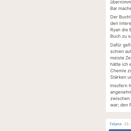
übernimmt
Bar mache
Der Buchl
den inter
Ryan die 
Buch zu s
Dafür gef
schien au
meiste Zei
hätte ich 
Chemie zw
Stärken 
Insofern 
angenehme
zwischen 
war; den 
Tatjana
·
23. 