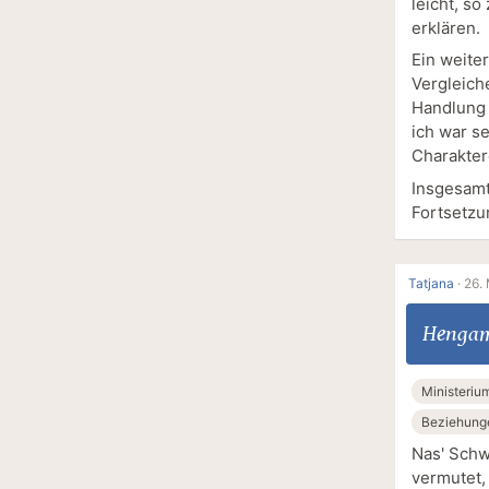
leicht, s
erklären.
Ein weiter
Vergleich
Handlung 
ich war s
Charakter
Insgesamt
Fortsetzu
Tatjana
·
26. 
Hengam
Ministeriu
Beziehung
Nas' Schw
vermutet, 