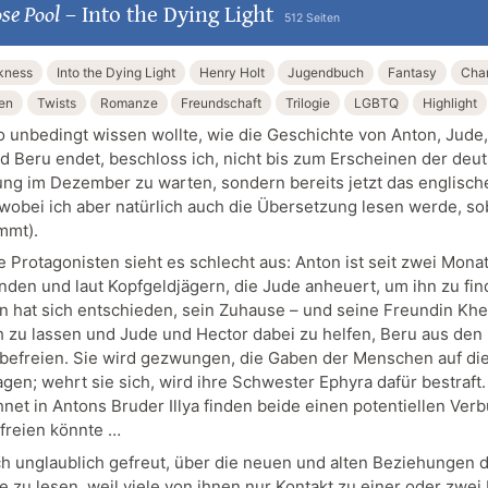
se Pool
–
Into the Dying Light
512 Seiten
kness
Into the Dying Light
Henry Holt
Jugendbuch
Fantasy
Char
en
Twists
Romanze
Freundschaft
Trilogie
LGBTQ
Highlight
so unbedingt wissen wollte, wie die Geschichte von Anton, Jude
d Beru endet, beschloss ich, nicht bis zum Erscheinen der deu
ng im Dezember zu warten, sondern bereits jetzt das englische
(wobei ich aber natürlich auch die Übersetzung lesen werde, so
mmt).
e Protagonisten sieht es schlecht aus: Anton ist seit zwei Mona
den und laut Kopfgeldjägern, die Jude anheuert, um ihn zu fin
an hat sich entschieden, sein Zuhause – und seine Freundin Khe
ch zu lassen und Jude und Hector dabei zu helfen, Beru aus de
u befreien. Sie wird gezwungen, die Gaben der Menschen auf d
agen; wehrt sie sich, wird ihre Schwester Ephyra dafür bestraft
net in Antons Bruder Illya finden beide einen potentiellen Ver
efreien könnte …
ch unglaublich gefreut, über die neuen und alten Beziehungen 
e zu lesen, weil viele von ihnen nur Kontakt zu einer oder zwe