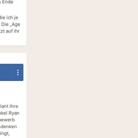
es Ende
ie ich je
. Die „Age
zt auf ihr
lant ihre
nkel Ryan
tbewerb
usdenken
ingt,