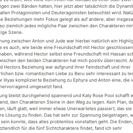
igen zwei Bänden hatten, hier jetzt aber tatsächlich die Dynami
allen Protagonisten und Deuteragonisten beleuchtet wird. Natü
e Beziehungen mehr Fokus gelegt als auf andere, aber insges
o ziemlich jedes mögliche Paar zwischen den Charakteren mi
tige Szene.
hung zwischen Anton und Jude war hierbei natürlich ein Highlig
e es auch, wie beide eine Freundschaft mit Hector geschlossen
haben, während Hector selbst eine Freundschaft mit Hassan sch
ischen den beiden Charakteren hat mich positiv überrascht. 
d Hectors Beziehung war aufgrund ihrer Feindschaft und ihrer
lichen bzw. romantischen Liebe zu Beru sehr interessant zu le
ar Illyas komplizierte Beziehung zu Ephyra und Anton eine, die i
 hervorragend umgesetzt fand.
ung bleibt durchgehend spannend und Katy Rose Pool schafft 
end, den Charakteren Steine in den Weg zu legen. Kein Plan, d
n, läuft glatt, weil immer etwas Unerwartetes passiert, das sie
re Lösung zu finden. Das hat sehr zur Spannung beigetragen, 
 sein konnte, dass alles problemlos vonstatten geht. Die Enden,
tztendlich für die fünf Sichtcharaktere findet, fand ich sehr