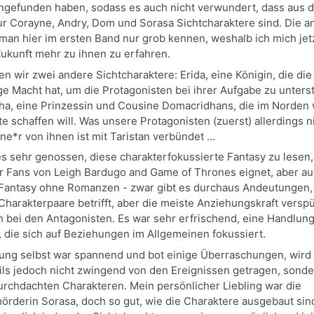
efunden haben, sodass es auch nicht verwundert, dass aus d
r Corayne, Andry, Dom und Sorasa Sichtcharaktere sind. Die a
t man hier im ersten Band nur grob kennen, weshalb ich mich jet
 Zukunft mehr zu ihnen zu erfahren.
n wir zwei andere Sichtcharaktere: Erida, eine Königin, die die
e Macht hat, um die Protagonisten bei ihrer Aufgabe zu unters
ha, eine Prinzessin und Cousine Domacridhans, die im Norden 
e schaffen will. Was unsere Protagonisten (zuerst) allerdings n
ne*r von ihnen ist mit Taristan verbündet ...
es sehr genossen, diese charakterfokussierte Fantasy zu lesen,
ür Fans von Leigh Bardugo and Game of Thrones eignet, aber au
Fantasy ohne Romanzen - zwar gibt es durchaus Andeutungen,
 Charakterpaare betrifft, aber die meiste Anziehungskraft versp
ch bei den Antagonisten. Es war sehr erfrischend, eine Handlun
, die sich auf Beziehungen im Allgemeinen fokussiert.
ung selbst war spannend und bot einige Überraschungen, wird
ils jedoch nicht zwingend von den Ereignissen getragen, sond
urchdachten Charakteren. Mein persönlicher Liebling war die
rderin Sorasa, doch so gut, wie die Charaktere ausgebaut sind,