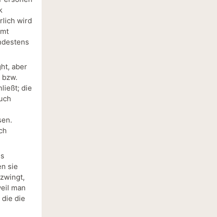
k
rlich wird
amt
ndestens
ht, aber
 bzw.
ließt; die
Auch
sen.
ch
es
en sie
 zwingt,
weil man
 die die