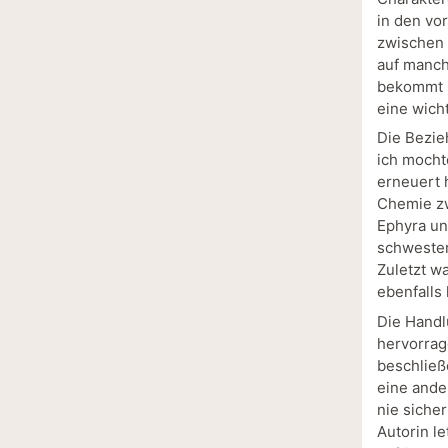
in den vor
zwischen 
auf manch
bekommt s
eine wich
Die Bezie
ich mocht
erneuert 
Chemie zw
Ephyra un
schwester
Zuletzt w
ebenfalls
Die Handl
hervorrag
beschließe
eine ande
nie sicher
Autorin le