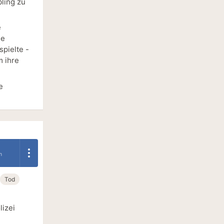
bling zu
e
ie
pielte -
m ihre
e
n
Tod
izei