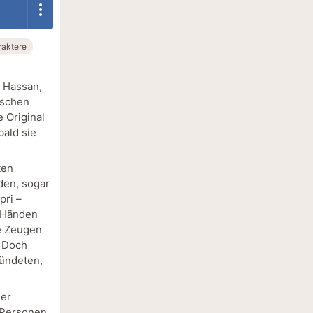
aktere
, Hassan,
tschen
 Original
bald sie
ten
den, sogar
pri –
n Händen
ie Zeugen
. Doch
bündeten,
der
i Personen