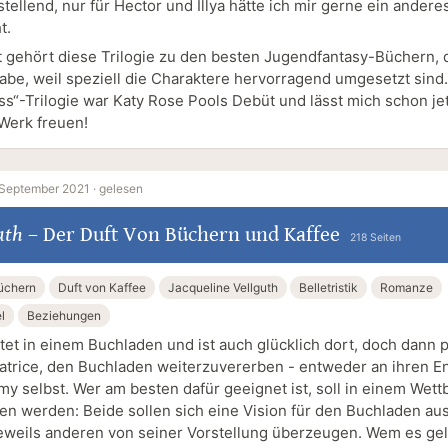
tellend, nur für Hector und Illya hätte ich mir gerne ein ander
t.
 gehört diese Trilogie zu den besten Jugendfantasy-Büchern, d
abe, weil speziell die Charaktere hervorragend umgesetzt sind
ss“-Trilogie war Katy Rose Pools Debüt und lässt mich schon jet
Werk freuen!
 September 2021 ·
gelesen
uth
–
Der Duft Von Büchern und Kaffee
218 Seiten
üchern
Duft von Kaffee
Jacqueline Vellguth
Belletristik
Romanze
l
Beziehungen
tet in einem Buchladen und ist auch glücklich dort, doch dann p
atrice, den Buchladen weiterzuvererben - entweder an ihren E
my selbst. Wer am besten dafür geeignet ist, soll in einem Wet
en werden: Beide sollen sich eine Vision für den Buchladen a
eweils anderen von seiner Vorstellung überzeugen. Wem es gel