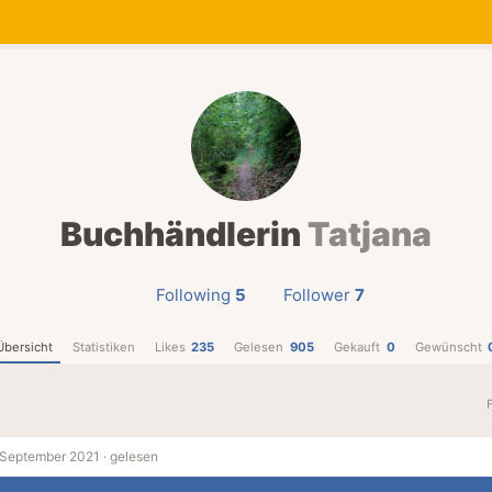
Buchhändlerin
Tatjana
Following
5
Follower
7
Übersicht
Statistiken
Likes
235
Gelesen
905
Gekauft
0
Gewünscht
 September 2021 ·
gelesen