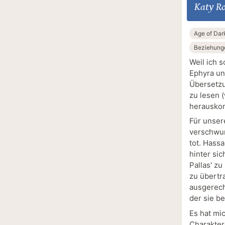
Katy Ro
Age of Dar
Beziehung
Weil ich 
Ephyra un
Übersetzu
zu lesen 
herausko
Für unser
verschwun
tot. Hass
hinter si
Pallas' z
zu übertr
ausgerech
der sie b
Es hat mi
Charakter