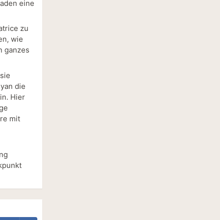
aden eine
trice zu
en, wie
n ganzes
sie
Ryan die
in. Hier
ige
re mit
ung
ikpunkt