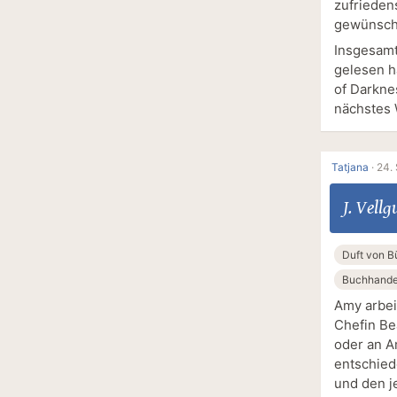
zufriedens
gewünsch
Insgesamt
gelesen h
of Darkne
nächstes 
Tatjana
·
24.
J. Vellg
Duft von B
Buchhande
Amy arbei
Chefin Be
oder an A
entschied
und den j