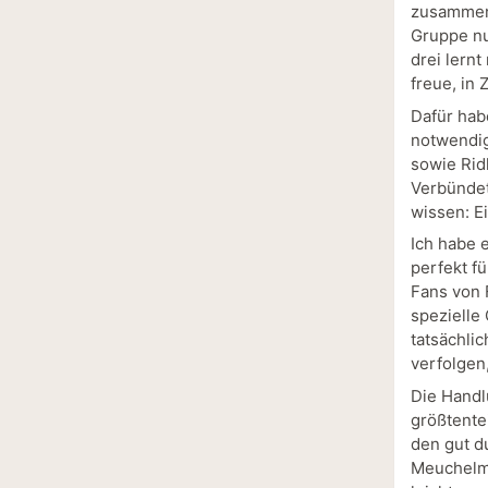
zusammeng
Gruppe nu
drei lern
freue, in
Dafür habe
notwendig
sowie Rid
Verbündet
wissen: Ei
Ich habe 
perfekt f
Fans von 
spezielle
tatsächli
verfolgen
Die Handl
größtente
den gut d
Meuchelmö