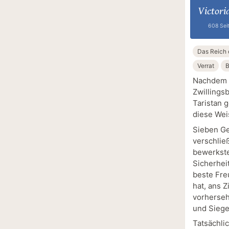
Victori
608 Sei
Das Reich 
Verrat
B
Nachdem C
Zwillingsb
Taristan g
diese Wei
Sieben Ge
verschließ
bewerkste
Sicherhei
beste Fre
hat, ans Z
vorherseh
und Siegel
Tatsächli