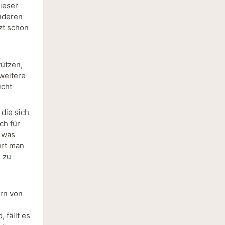
ieser
nderen
zt schon
tützen,
weitere
icht
 die sich
ch für
 was
ürt man
g zu
ern von
 fällt es