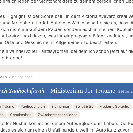
o ziemlich jeden der Sichtcharaktere zu seinem persönlichen Lie
es Highlight ist der Schreibstil, in dem Victoria Aveyard kreativ
e und Metaphern findet. Auf diese Weise schaffte sie es, dass d
sich nicht nur auf dem Papier, sondern auch in meinem Kopf abs
ehr beeindruckt davon, was für einprägsame Bilder sie findet, u
e, Orte und Geschichte im Allgemeinen zu beschreiben.
 ein wundervoller Fantasyroman, bei dem ich schon jetzt auf di
ng brenne!
März 2021 ·
gelesen
eh Yaghoobifarah
–
Ministerium der Träume
384 Seite
m Träume
Yaghoobifarah
Blumenbar
Belletristik
Moderne Sprache
en
Geheimnisse
Zwischenmenschliches
ester Nushin kommt bei einem Autounglück ums Leben. Die Pol
dass es sich um einen Unfall handelt, weil ihr Auto kurz zuvor