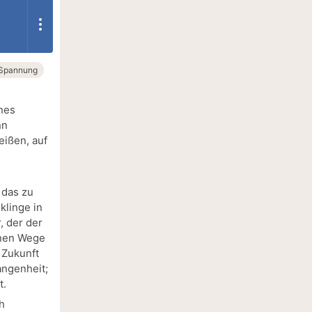
Spannung
nes
nn
eißen, auf
 das zu
klinge in
, der der
enen Wege
e Zukunft
angenheit;
t.
h