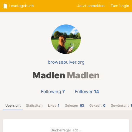
Lesetagebuch
Jetzt anmelden
Zum Login
browsepulver.org
Madlen
Madlen
Following
7
Follower
14
Übersicht
Statistiken
Likes
1
Gelesen
63
Gekauft
0
Gewünscht
Bücherregal lädt …