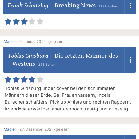
Frank Schätzing
–
Breaking News
1383 Seiten
Madlen
·
5. Januar 2022 ·
gelesen
Tobias Ginsburg
–
Die letzten Männer des
Westens
336 Seiten
Tobias Ginsburg under cover bei den schlimmsten
Männern dieser Erde. Bei Frauenhassern, Incels,
Burschenschaftlers, Pick up Artists und rechten Rappern.
Irgendwie erwartbar, aber dennoch traurig und armselig.
Madlen
·
27. Dezember 2021 ·
gelesen