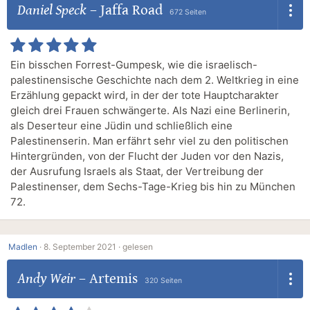
Daniel Speck
–
Jaffa Road
672 Seiten
Ein bisschen Forrest-Gumpesk, wie die israelisch-
palestinensische Geschichte nach dem 2. Weltkrieg in eine
Erzählung gepackt wird, in der der tote Hauptcharakter
gleich drei Frauen schwängerte. Als Nazi eine Berlinerin,
als Deserteur eine Jüdin und schließlich eine
Palestinenserin. Man erfährt sehr viel zu den politischen
Hintergründen, von der Flucht der Juden vor den Nazis,
der Ausrufung Israels als Staat, der Vertreibung der
Palestinenser, dem Sechs-Tage-Krieg bis hin zu München
72.
Madlen
·
8. September 2021 ·
gelesen
Andy Weir
–
Artemis
320 Seiten