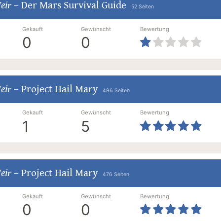
eir
–
Der Mars Survival Guide
52 Seiten
Gekauft
Gewünscht
Bewertung
0
0
eir
–
Project Hail Mary
496 Seiten
Gekauft
Gewünscht
Bewertung
1
5
eir
–
Project Hail Mary
476 Seiten
Gekauft
Gewünscht
Bewertung
0
0