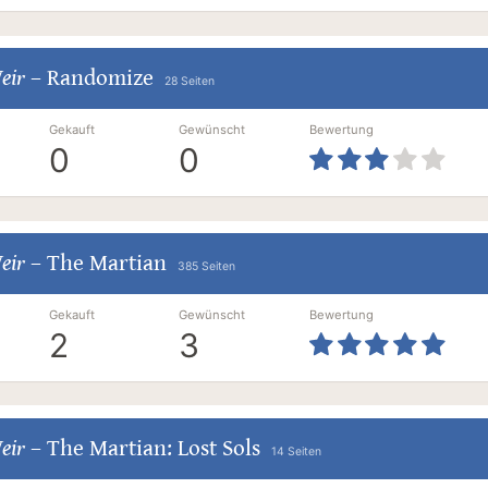
eir
–
Randomize
28 Seiten
Gekauft
Gewünscht
Bewertung
0
0
eir
–
The Martian
385 Seiten
Gekauft
Gewünscht
Bewertung
2
3
eir
–
The Martian: Lost Sols
14 Seiten