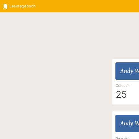
Lesetagebuch
Andy W
Gelesen
25
Andy W
Gelesen