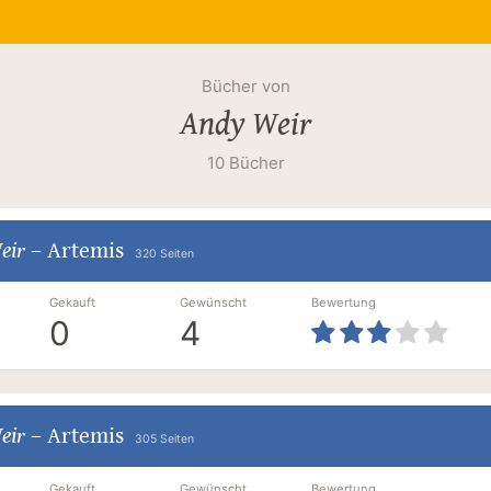
Bücher von
Andy Weir
10 Bücher
eir
–
Artemis
320 Seiten
Gekauft
Gewünscht
Bewertung
0
4
eir
–
Artemis
305 Seiten
Gekauft
Gewünscht
Bewertung