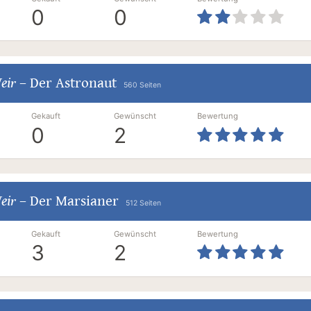
0
0
eir
–
Der Astronaut
560 Seiten
Gekauft
Gewünscht
Bewertung
0
2
eir
–
Der Marsianer
512 Seiten
Gekauft
Gewünscht
Bewertung
3
2