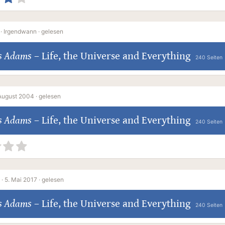
·
Irgendwann ·
gelesen
s Adams
–
Life, the Universe and Everything
240 Seiten
 August 2004 ·
gelesen
s Adams
–
Life, the Universe and Everything
240 Seiten
·
5. Mai 2017 ·
gelesen
s Adams
–
Life, the Universe and Everything
240 Seiten