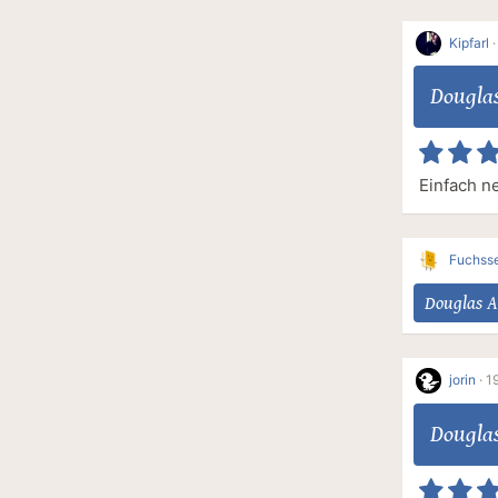
Kipfarl
Dougla
Einfach ne
Fuchss
Douglas 
jorin
·
1
Dougla