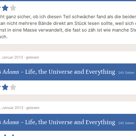
cht ganz sicher, ob ich diesen Teil schwächer fand als die beide
an nicht mehrere Bände direkt am Stück lesen sollte, weil sich
st in eine Masse verwandelt, die fast so zäh ist wie manche Ste
uch.
. Januar 2013 ·
gelesen
s Adams
–
Life, the Universe and Everything
240 Seiten
. Januar 2013 ·
gelesen
s Adams
–
Life, the Universe and Everything
240 Seiten