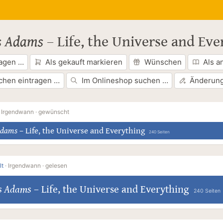
s Adams
–
Life, the Universe and Eve
ragen …
Als gekauft markieren
Wünschen
Als a
chen eintragen …
Im Onlineshop suchen …
Änderung
·
Irgendwann ·
gewünscht
Adams
–
Life, the Universe and Everything
240 Seiten
lt
·
Irgendwann ·
gelesen
s Adams
–
Life, the Universe and Everything
240 Seiten