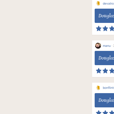
devatro
Dougla
manu
·
Dougla
bonflin
Dougla