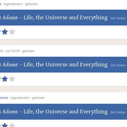
x
·
Irgendwann ·
gelesen
s Adams
–
Life, the Universe and Everything
240 Seiten
30. Juli 2019 ·
gelesen
s Adams
–
Life, the Universe and Everything
240 Seiten
tstone
·
Irgendwann ·
gelesen
s Adams
–
Life, the Universe and Everything
240 Seiten