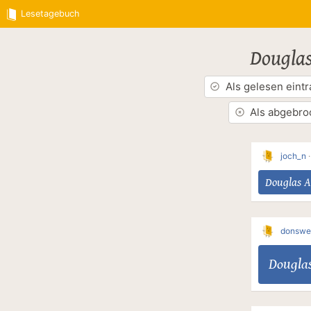
Lesetagebuch
Dougla
Als gelesen eint
Als abgebro
joch_n
Douglas 
donswe
Dougla