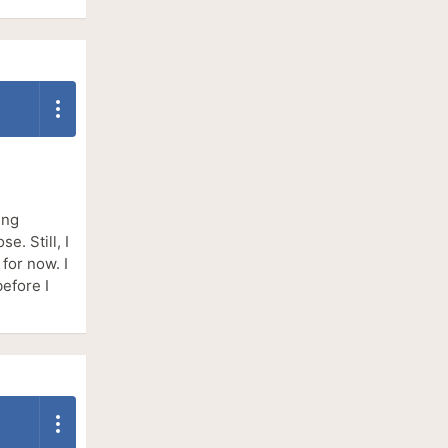
ing
e. Still, I
for now. I
before I