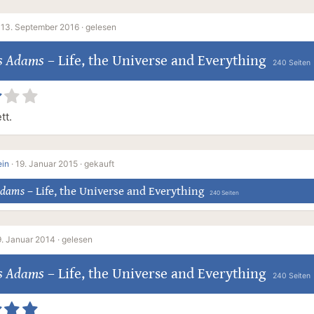
·
13. September 2016 ·
gelesen
s Adams
–
Life, the Universe and Everything
240 Seiten
tt.
ein
·
19. Januar 2015 ·
gekauft
Adams
–
Life, the Universe and Everything
240 Seiten
9. Januar 2014 ·
gelesen
s Adams
–
Life, the Universe and Everything
240 Seiten