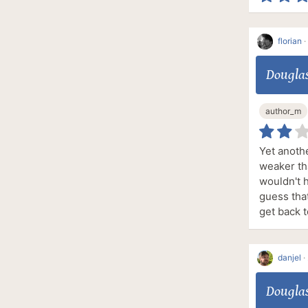
florian
·
Dougla
author_m
Yet anothe
weaker tha
wouldn't h
guess that
get back t
danjel
·
Dougla