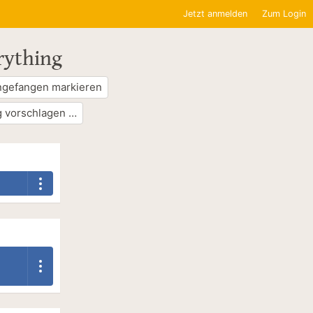
Jetzt anmelden
Zum Login
rything
ngefangen markieren
 vorschlagen …