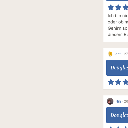
Ich bin ni
oder ob m
Gehirn son
diesem B
anti
·
27
Dougla
Nils
·
26
Dougla