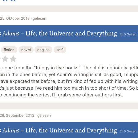
25. Oktober 2013 ·
gelesen
s Adams
–
Life, the Universe and Everything
240 Seiten
fiction
novel
english
scifi
r one from the "trilogy in five books". The plot is definitely gett
n in the ones before, yet Adam's writing is still as good, I suppos
ave expected that before, but I'm kind of fed up with his writing 
's just because I've read him too much in too short of time. So 
o continuing the series, I'll grab some other authors first.
26. September 2013 ·
gelesen
s Adams
–
Life, the Universe and Everything
240 Seiten