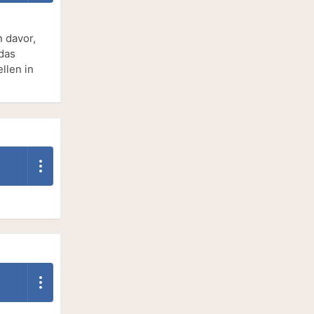
n davor,
 das
llen in