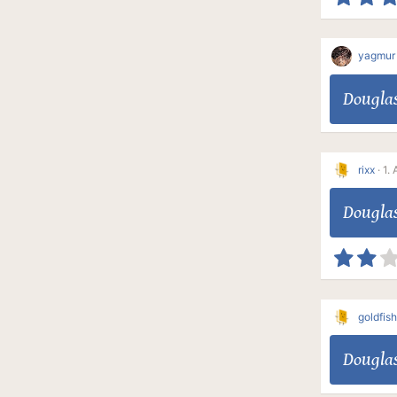
yagmur
Dougla
rixx
·
1.
Dougla
goldfish
Dougla