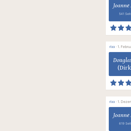
Joanne 
541 Sei
rixx
·
1. Febru
Dougla
(Dirk
rixx
·
1. Deze
Joanne 
619 Sei