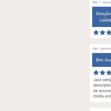
rixx
·
1. Janua
Dougla
Galax
rixx
·
Irgendw
Ben Aa
Jazz vampi
descriptio
be accurat
mildly un