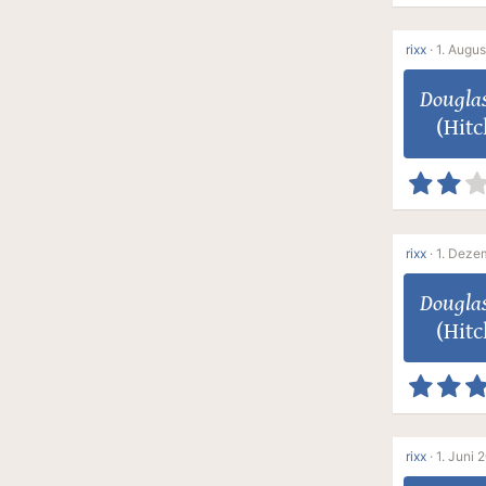
rixx
·
1. Augus
Dougla
(Hitc
rixx
·
1. Deze
Dougla
(Hitc
rixx
·
1. Juni 