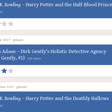
K. Rowling
–
Harry Potter and the Half-Blood Princ
ten
ar 2007 ·
gelesen
s Adams
–
Dirk Gently's Holistic Detective Agency
 Gently, #1)
306 Seiten
mber 2007 ·
gelesen
K. Rowling
–
Harry Potter and the Deathly Hallows
ten