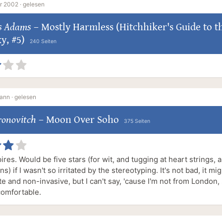
r 2002 ·
gelesen
s Adams
–
Mostly Harmless (Hitchhiker's Guide to t
y, #5)
240 Seiten
ann ·
gelesen
ronovitch
–
Moon Over Soho
375 Seiten
res. Would be five stars (for wit, and tugging at heart strings, 
ns) if I wasn't so irritated by the stereotyping. It's not bad, it mi
e and non-invasive, but I can't say, 'cause I'm not from London, 
comfortable.