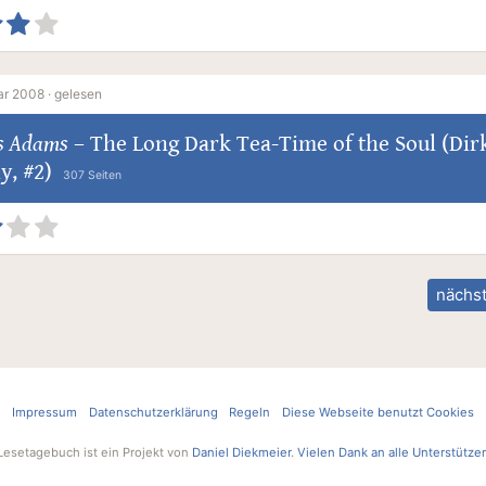
ar 2008 ·
gelesen
s Adams
–
The Long Dark Tea-Time of the Soul (Dir
y, #2)
307 Seiten
nächst
Impressum
Datenschutzerklärung
Regeln
Diese Webseite benutzt Cookies
Lesetagebuch ist ein Projekt von
Daniel Diekmeier
.
Vielen Dank an alle Unterstütze