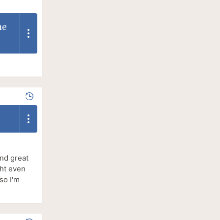
he
and great
ght even
so I'm