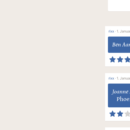
rixx
·
1. Janua
Ben Aa
rixx
·
1. Janua
Joanne 
Phoe