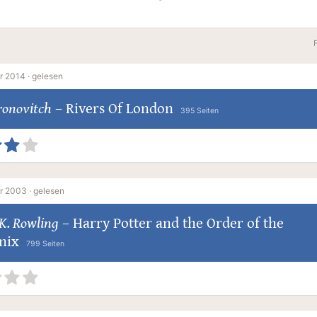
r 2014 ·
gelesen
ronovitch
–
Rivers Of London
395 Seiten
r 2003 ·
gelesen
K. Rowling
–
Harry Potter and the Order of the
nix
799 Seiten