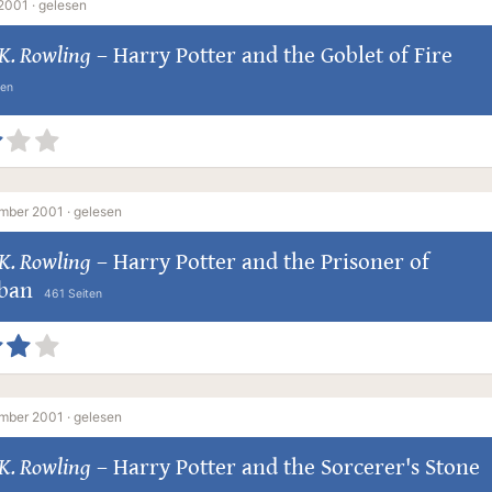
2001 ·
gelesen
K. Rowling
–
Harry Potter and the Goblet of Fire
ten
ember 2001 ·
gelesen
K. Rowling
–
Harry Potter and the Prisoner of
ban
461 Seiten
ember 2001 ·
gelesen
K. Rowling
–
Harry Potter and the Sorcerer's Stone