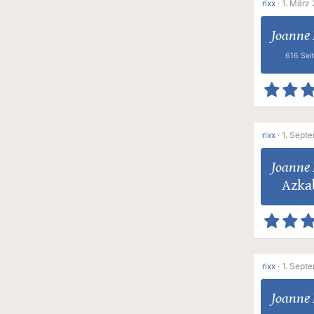
rixx
·
1. März 
Joanne 
616 Sei
rixx
·
1. Sept
Joanne 
Azka
rixx
·
1. Sept
Joanne 