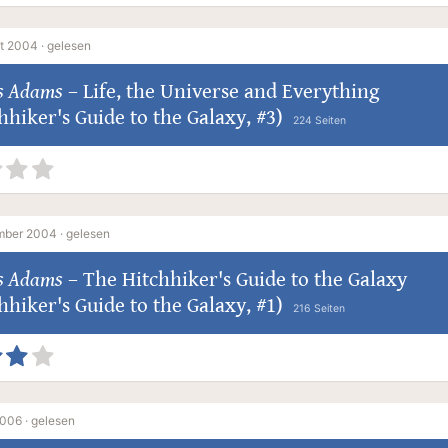
t 2004 ·
gelesen
s Adams
–
Life, the Universe and Everything
hhiker's Guide to the Galaxy, #3)
224 Seiten
mber 2004 ·
gelesen
s Adams
–
The Hitchhiker's Guide to the Galaxy
hhiker's Guide to the Galaxy, #1)
216 Seiten
2006 ·
gelesen