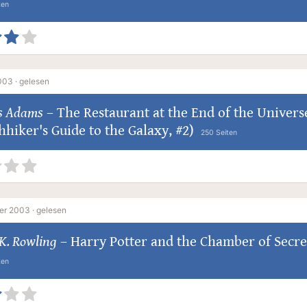
ten
003 ·
gelesen
s Adams
–
The Restaurant at the End of the Univers
hhiker's Guide to the Galaxy, #2)
250 Seiten
er 2003 ·
gelesen
K. Rowling
–
Harry Potter and the Chamber of Secre
ten