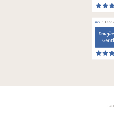
rixx
·
1. Febru
Dougla
Gentl
Das 