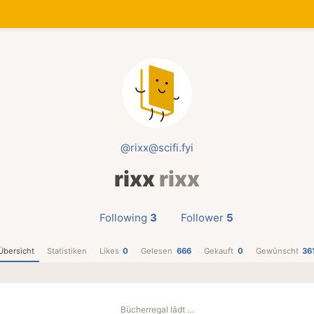
@rixx@scifi.fyi
rixx
rixx
Following
3
Follower
5
Übersicht
Statistiken
Likes
0
Gelesen
666
Gekauft
0
Gewünscht
36
Bücherregal lädt …