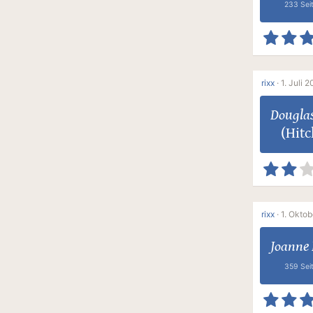
233 Sei
rixx
·
1. Juli 2
Dougla
(Hitc
rixx
·
1. Oktob
Joanne 
359 Sei