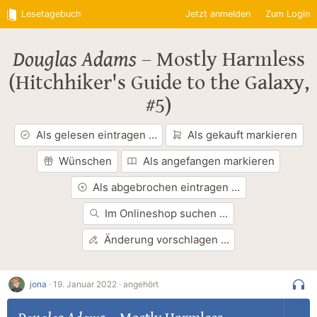
Lesetagebuch
Jetzt anmelden
Zum Login
Douglas Adams
–
Mostly Harmless
(Hitchhiker's Guide to the Galaxy,
#5)
Als gelesen eintragen …
Als gekauft markieren
Wünschen
Als angefangen markieren
Als abgebrochen eintragen …
Im Onlineshop suchen …
Änderung vorschlagen …
jona
·
19. Januar 2022 ·
angehört