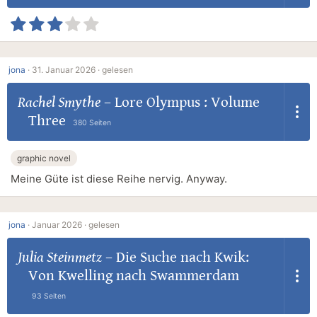
jona
·
31. Januar 2026 ·
gelesen
Rachel Smythe
–
Lore Olympus : Volume
Three
380 Seiten
graphic novel
Meine Güte ist diese Reihe nervig. Anyway.
jona
·
Januar 2026 ·
gelesen
Julia Steinmetz
–
Die Suche nach Kwik:
Von Kwelling nach Swammerdam
93 Seiten