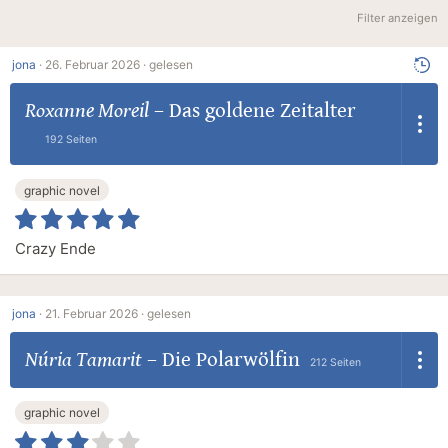
Filter anzeigen
jona
·
26. Februar 2026 ·
gelesen
Roxanne Moreil
–
Das goldene Zeitalter
192 Seiten
graphic novel
Crazy Ende
jona
·
21. Februar 2026 ·
gelesen
Núria Tamarit
–
Die Polarwölfin
212 Seiten
graphic novel