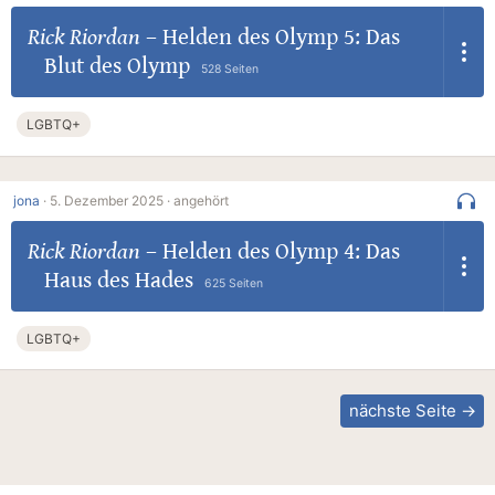
Rick Riordan
–
Helden des Olymp 5: Das
Blut des Olymp
528 Seiten
LGBTQ+
jona
·
5. Dezember 2025 ·
angehört
Rick Riordan
–
Helden des Olymp 4: Das
Haus des Hades
625 Seiten
LGBTQ+
nächste Seite →