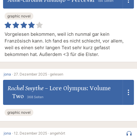
Anne-Caroline Pandolfo
–
Perceval
184 Seiten
graphic novel
Vorgelesen bekommen, weil ich nunmal gar kein
Französisch kann. Ich fand es nicht schlecht, vor allem,
weil es einen sehr langen Text sehr kurz gefasst
bekommen hat. Außerdem <3 für die Elster.
jona
·
27. Dezember 2025 ·
gelesen
Rachel Smythe
–
Lore Olympus: Volume
Two
368 Seiten
graphic novel
jona
·
12. Dezember 2025 ·
angehört