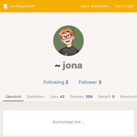
Lesetagebuch
Jetzt anmelden
Zum Login
~
jona
Following
2
Follower
3
Übersicht
Statistiken
Likes
42
Gelesen
208
Gekauft
0
Gewünsch
Bücherregal lädt …