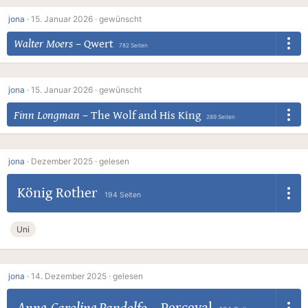
jona
·
15. Januar 2026 ·
gewünscht
Walter Moers
–
Qwert
782 Seiten
jona
·
15. Januar 2026 ·
gewünscht
Finn Longman
–
The Wolf and His King
289 Seiten
jona
·
Dezember 2025 ·
gelesen
König Rother
194 Seiten
Uni
jona
·
14. Dezember 2025 ·
gelesen