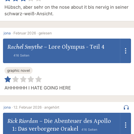
Hübsch, aber sehr on the nose about it bis nervig in seiner
schwarz-weiß-Ansicht.
jona
·
Februar 2026 ·
gelesen
Rachel Smythe
–
Lore Olympus - Teil 4
416 Seiten
graphic novel
AHHHHHH I HATE GOING HERE
jona
·
12. Februar 2026 ·
angehört
Rick Riordan
–
Die Abenteuer des Apollo
1: Das verborgene Orakel
416 Seiten