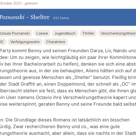
Oktober 2021 ·
gelesen
 Poznanski
–
Shelter
432 Seiten
Ursula Poznanski
Loewe
Jugendbuch
Thriller
Verschwörungstheor
OC
Verfolgungswahn
Charaktere
 Party kommt Benny und seinen Freunden Darya, Liv, Nando und 
dee: Um zu zeigen, wie leichtgläubig ein paar ihrer Kommiliton
v bei ihrer Bachelorarbeit zu helfen), denken sie sich eine abs
ungstheorie aus, in der sie behaupten, Aliens hätten sich auf 
assen und gewisse Menschen als „Shelter“ benutzt. Fleißig bri
 der Stadt Graffiti an, einen Doppelmond, der schnell als „OC“ im
Überrascht stellen sie fest, dass es Menschen gibt, die ihnen gl
ein User namens Octavio ihre Verschwörungstheorie kapert und
ise weiterspinnt, geraten Benny und seine Freunde bald selbst
: Die Grundlage dieses Romans ist tatsächlich ein bisschen
rdig. Zwar recherchieren Benny und co., was eine gute
ungstheorie ausmacht, aber allein, dass sie nachts in der Stadt