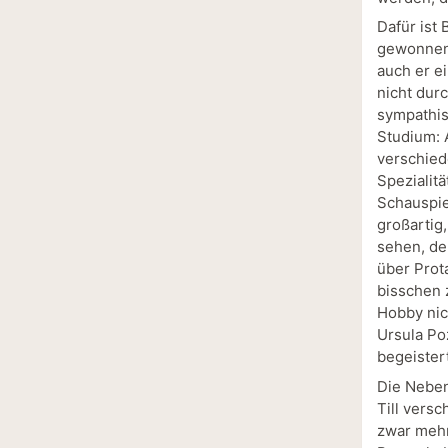
Dafür ist 
gewonnen 
auch er e
nicht dur
sympathis
Studium: 
verschied
Spezialit
Schauspie
großartig
sehen, de
über Prot
bisschen 
Hobby nich
Ursula Po
begeistert
Die Neben
Till vers
zwar mehr