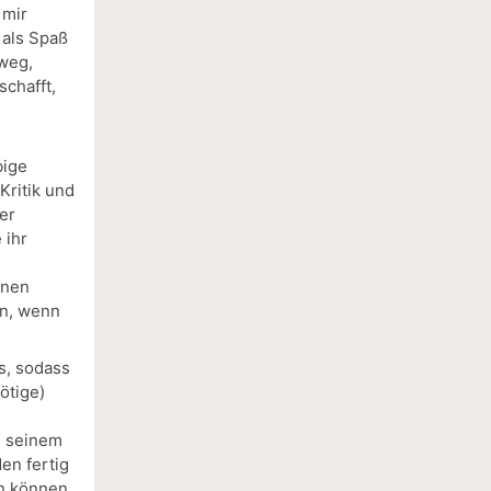
 mir
 als Spaß
nweg,
schafft,
bige
Kritik und
er
 ihr
inen
nn, wenn
s, sodass
ötige)
n seinem
en fertig
n können.