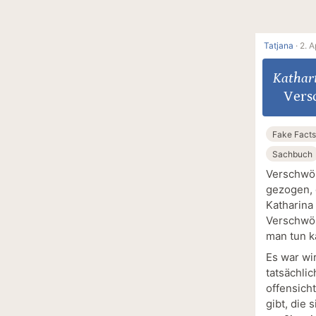
Tatjana
·
2. A
Kathar
Vers
Fake Facts
Sachbuch
Verschwör
gezogen, 
Katharina
Verschwö
man tun k
Es war wi
tatsächli
offensich
gibt, die 