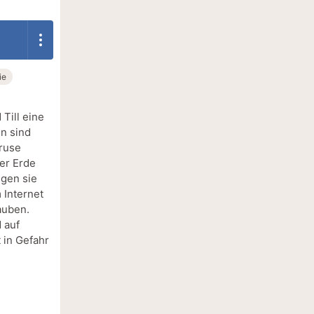
ie
Till eine
en sind
truse
der Erde
ngen sie
 Internet
auben.
 auf
 in Gefahr