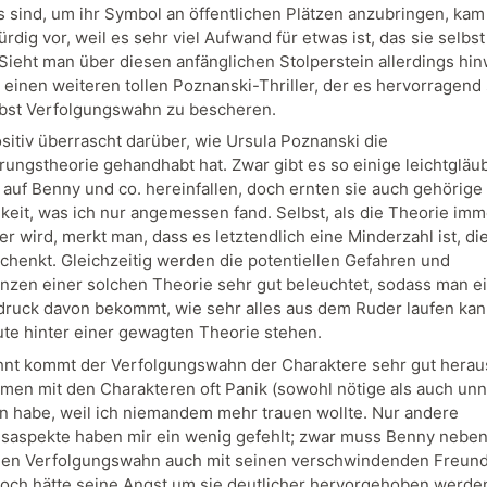
 sind, um ihr Symbol an öffentlichen Plätzen anzubringen, kam
dig vor, weil es sehr viel Aufwand für etwas ist, das sie selbst
Sieht man über diesen anfänglichen Stolperstein allerdings hi
 einen weiteren tollen Poznanski-Thriller, der es hervorragend 
bst Verfolgungswahn zu bescheren.
ositiv überrascht darüber, wie Ursula Poznanski die
ungstheorie gehandhabt hat. Zwar gibt es so einige leichtgläu
 auf Benny und co. hereinfallen, doch ernten sie auch gehörige 
keit, was ich nur angemessen fand. Selbst, als die Theorie imm
er wird, merkt man, dass es letztendlich eine Minderzahl ist, die
chenkt. Gleichzeitig werden die potentiellen Gefahren und
zen einer solchen Theorie sehr gut beleuchtet, sodass man e
druck davon bekommt, wie sehr alles aus dem Ruder laufen ka
te hinter einer gewagten Theorie stehen.
nt kommt der Verfolgungswahn der Charaktere sehr gut herau
men mit den Charakteren oft Panik (sowohl nötige als auch unn
 habe, weil ich niemandem mehr trauen wollte. Nur andere
aspekte haben mir ein wenig gefehlt; zwar muss Benny nebe
n Verfolgungswahn auch mit seinen verschwindenden Freund
och hätte seine Angst um sie deutlicher hervorgehoben werde