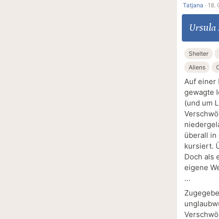
Tatjana
·
18. 
Ursula
Shelter
Aliens
Auf einer
gewagte I
(und um Li
Verschwör
niedergel
überall in
kursiert. 
Doch als 
eigene We
…
Zugegeben
unglaubwü
Verschwör