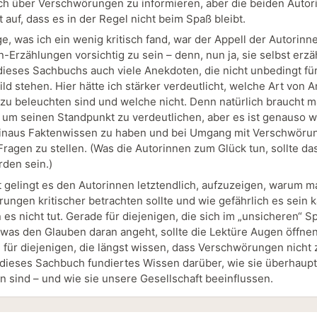
ich über Verschwörungen zu informieren, aber die beiden Autor
 auf, dass es in der Regel nicht beim Spaß bleibt.
e, was ich ein wenig kritisch fand, war der Appell der Autorinne
-Erzählungen vorsichtig zu sein – denn, nun ja, sie selbst erzä
ieses Sachbuchs auch viele Anekdoten, die nicht unbedingt fü
ild stehen. Hier hätte ich stärker verdeutlicht, welche Art von
r zu beleuchten sind und welche nicht. Denn natürlich braucht 
, um seinen Standpunkt zu verdeutlichen, aber es ist genauso wi
inaus Faktenwissen zu haben und bei Umgang mit Verschwöru
Fragen zu stellen. (Was die Autorinnen zum Glück tun, sollte das
rden sein.)
 gelingt es den Autorinnen letztendlich, aufzuzeigen, warum m
ungen kritischer betrachten sollte und wie gefährlich es sein 
es nicht tut. Gerade für diejenigen, die sich im „unsicheren“ 
 was den Glauben daran angeht, sollte die Lektüre Augen öffnen
 für diejenigen, die längst wissen, dass Verschwörungen nicht 
et dieses Sachbuch fundiertes Wissen darüber, wie sie überhaupt
n sind – und wie sie unsere Gesellschaft beeinflussen.