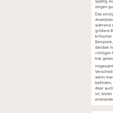
spaßig, s
zeigen gut
Das einzig
Anekdoten
während d
größere B
kritische
Beispiele
darüber h
richtigen 
klar gewo
Insgesamt
Verschwör
wenn man 
befinden,
Aber auch
ist, biet
entstande