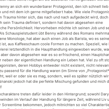
Benny an sich ein wunderbarer Protagonist, den ich schnell lieb
und mit dem ich gerne mitgefiebert habe. Wie viele Protagoni
in Trauma hinter sich, das nach und nach aufgedeckt wird, doch
ch sein Trauma definiert, sondern hat davon abgesehen eine
che Persönlichkeit. Hervorheben möchte ich seinen Job und s
Als Schauspielstudent übt Benny während des Romans mehrma
ene Monologe, hat aber auch einen Job als Barista, wo es sein
ät ist, aus Kaffeeschaum coole Formen zu machen. Speziell, wie
lerei letztendlich in die Haupthandlung eingewoben wurde, wa
, aber davon abgesehen war es so erfrischend, einen Hauptchar
r neben der eigentlichen Handlung ein Leben hat. Viel zu oft sto
agonisten, deren Hobbys entweder nicht existent, nicht relevan
zu passend für die Handlung waren (im Sinne von „Protagonist*
t, weil er oder sie es mag, sondern, weil es später nützlich wir
znanski jedoch hat die perfekte Mischung gefunden und mich d
!
charaktere treten dafür leider in den Hintergrund; sowohl Dary
chwinden im Verlauf der Handlung für längere Zeit, während Liv
 Screentime bekommen, jedoch mitnichten so viel Charakterti