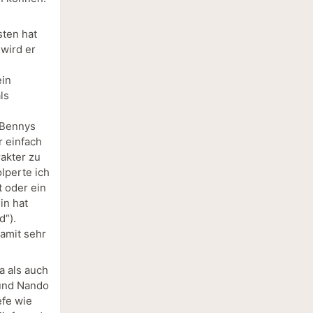
sten hat
 wird er
ein
ls
e
 Bennys
r einfach
akter zu
lperte ich
t oder ein
in hat
d“).
amit sehr
a als auch
 und Nando
efe wie