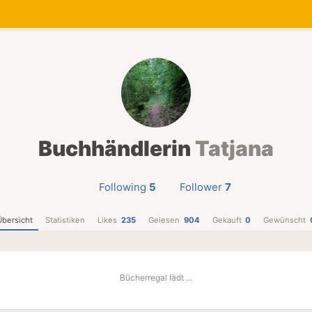
Buchhändlerin
Tatjana
Following
5
Follower
7
Übersicht
Statistiken
Likes
235
Gelesen
904
Gekauft
0
Gewünscht
Bücherregal lädt …