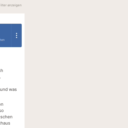
Filter anzeigen
ten
ch
.
 und was
en
so
enschen
rchaus