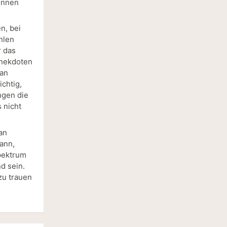
innen
n, bei
hlen
r das
 Anekdoten
man
chtig,
ngen die
 nicht
an
kann,
Spektrum
d sein.
zu trauen