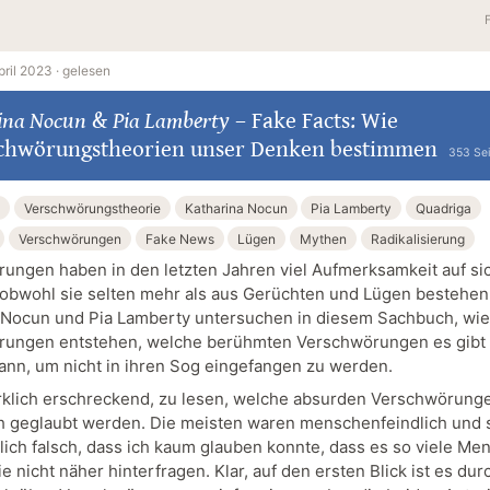
pril 2023 ·
gelesen
ina Nocun
&
Pia Lamberty
–
Fake Facts: Wie
chwörungstheorien unser Denken bestimmen
353 Sei
Verschwörungstheorie
Katharina Nocun
Pia Lamberty
Quadriga
Verschwörungen
Fake News
Lügen
Mythen
Radikalisierung
ungen haben in den letzten Jahren viel Aufmerksamkeit auf si
obwohl sie selten mehr als aus Gerüchten und Lügen bestehen
 Nocun und Pia Lamberty untersuchen in diesem Sachbuch, wie
rungen entstehen, welche berühmten Verschwörungen es gibt
ann, um nicht in ihren Sog eingefangen zu werden.
rklich erschreckend, zu lesen, welche absurden Verschwörung
ch geglaubt werden. Die meisten waren menschenfeindlich und 
tlich falsch, dass ich kaum glauben konnte, dass es so viele M
sie nicht näher hinterfragen. Klar, auf den ersten Blick ist es du