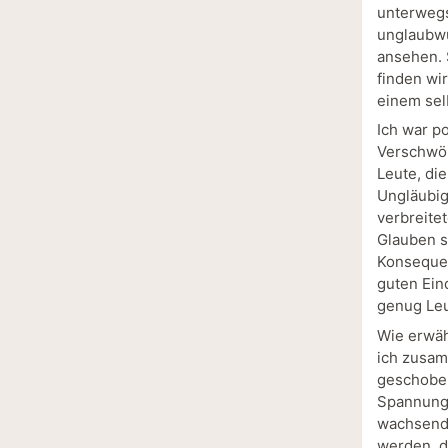
unterwegs
unglaubwür
ansehen. 
finden wir
einem sel
Ich war p
Verschwör
Leute, die
Ungläubig
verbreitet
Glauben s
Konsequen
guten Ein
genug Leu
Wie erwäh
ich zusam
geschoben
Spannungs
wachsende
werden, d