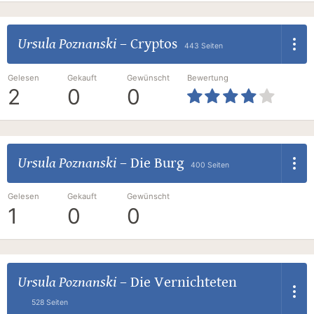
Ursula Poznanski
–
Cryptos
443 Seiten
Gelesen
Gekauft
Gewünscht
Bewertung
2
0
0
Ursula Poznanski
–
Die Burg
400 Seiten
Gelesen
Gekauft
Gewünscht
1
0
0
Ursula Poznanski
–
Die Vernichteten
528 Seiten