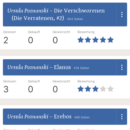
Ursula Poznanski
–
Die Verschworenen
(Die Verratenen, #2)
464 Seiten
Gelesen
Gekauft
Gewünscht
Bewertung
2
0
0
Ursula Poznanski
–
Elanus
416 Seiten
Gelesen
Gekauft
Gewünscht
Bewertung
3
0
0
Ursula Poznanski
–
Erebos
485 Seiten