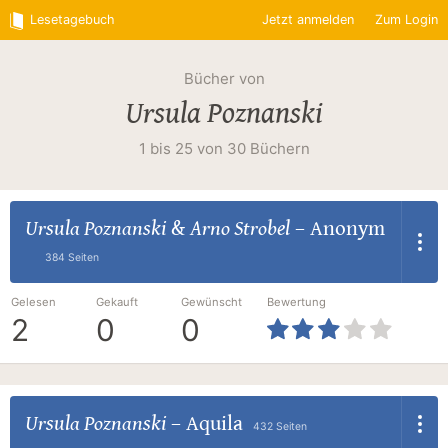
Lesetagebuch
Jetzt anmelden
Zum Login
Bücher von
Ursula Poznanski
1 bis 25 von 30 Büchern
Ursula Poznanski
&
Arno Strobel
–
Anonym
384 Seiten
Gelesen
Gekauft
Gewünscht
Bewertung
2
0
0
Ursula Poznanski
–
Aquila
432 Seiten