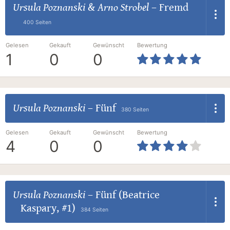
Ursula Poznanski
&
Arno Strobel
–
Fremd
400 Seiten
Gelesen
Gekauft
Gewünscht
Bewertung
1
0
0
Ursula Poznanski
–
Fünf
380 Seiten
Gelesen
Gekauft
Gewünscht
Bewertung
4
0
0
Ursula Poznanski
–
Fünf (Beatrice
Kaspary, #1)
384 Seiten