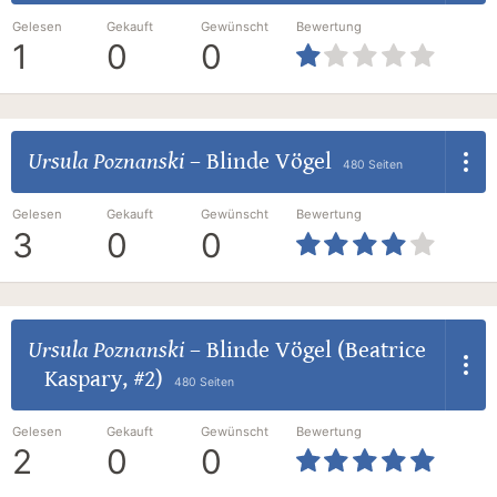
Gelesen
Gekauft
Gewünscht
Bewertung
1
0
0
Ursula Poznanski
–
Blinde Vögel
480 Seiten
Gelesen
Gekauft
Gewünscht
Bewertung
3
0
0
Ursula Poznanski
–
Blinde Vögel (Beatrice
Kaspary, #2)
480 Seiten
Gelesen
Gekauft
Gewünscht
Bewertung
2
0
0