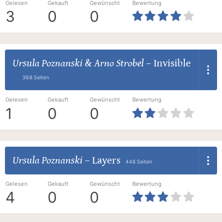
Gelesen
Gekauft
Gewünscht
Bewertung
3
0
0
Ursula Poznanski
&
Arno Strobel
–
Invisible
368 Seiten
Gelesen
Gekauft
Gewünscht
Bewertung
1
0
0
Ursula Poznanski
–
Layers
448 Seiten
Gelesen
Gekauft
Gewünscht
Bewertung
4
0
0