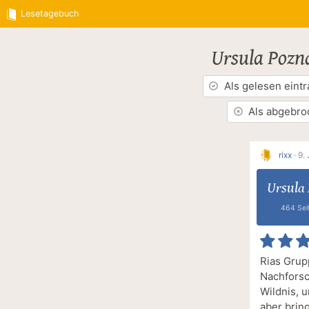
Lesetagebuch
Ursula Pozn
Als gelesen eint
Als abgebro
rixx
·
9.
Ursula
464 Sei
Rias Grup
Nachforsc
Wildnis, u
aber brin