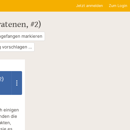
Jetzt anmelden
Zum Login
atenen, #2)
ngefangen markieren
 vorschlagen …
2)
h einigen
nden die
akten,
sie es