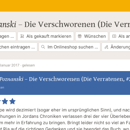
anski
–
Die Verschworenen (Die Verr
ragen …
Als gekauft markieren
Wünschen
Als a
chen eintragen …
Im Onlineshop suchen …
Änderung
 Januar 2017 ·
gelesen
 Poznanski
–
Die Verschworenen (Die Verratenen, #
ten
pe wird dezimiert (sogar eher im ursprünglichen Sinn), und nac
hungen in Jordans Chroniken verlassen drei der vier Überlebe
m mehr in Erfahrung zu bringen. Bringt leider nicht so viel an F
gt Ria auf die richtigen Gedanken und sie beendet das Buch, wo 