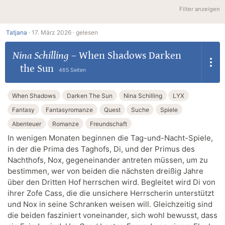
Filter anzeigen
Tatjana
·
17. März 2026 ·
gelesen
Nina Schilling
–
When Shadows Darken
the Sun
465 Seiten
When Shadows
Darken The Sun
Nina Schilling
LYX
Fantasy
Fantasyromanze
Quest
Suche
Spiele
Abenteuer
Romanze
Freundschaft
In wenigen Monaten beginnen die Tag-und-Nacht-Spiele,
in der die Prima des Taghofs, Di, und der Primus des
Nachthofs, Nox, gegeneinander antreten müssen, um zu
bestimmen, wer von beiden die nächsten dreißig Jahre
über den Dritten Hof herrschen wird. Begleitet wird Di von
ihrer Zofe Cass, die die unsichere Herrscherin unterstützt
und Nox in seine Schranken weisen will. Gleichzeitig sind
die beiden fasziniert voneinander, sich wohl bewusst, dass