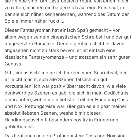
sie Feinde sind. Um Cass‘ besten Freund von einem Fluch
zu retten, machen die beiden sich auf eine Reise auf, in
der sie sich näher kennenlernen, während das Datum der
Spiele immer näher rückt …
Dieser Fantasyroman hat einfach Spaß gemacht – vor
allem wegen seinem cineastischen Schreibstil und der gut
umgesetzten Romanze. Denn eigentlich sticht er davon
abgesehen nicht zu stark hervor, er ist einfach eine
klassische Fantasyromanze – und trotzdem ein sehr guter
Genuss.
Mit „cineastisch“ meine ich hierbei einen Schreibstil, der
er leicht macht, sich alle Szenen tatsächlich gut
vorzustellen. Ich war positiv überrascht davon, wie viele
denkwürdige Szenen es gab, die sich in mein Gedächtnis
einbrannten, wobei mein liebster Teil der Handlung Cass‘
und Nox‘ Rettungsreise war. Hier gab es ein paar meiner
absolut liebsten Szenen, weshalb mir dieser
Handlungsabschnitt besonders positiv in Erinnerung
geblieben ist.
Das liegt auch an den Protagonisten: Cass und Nox sind