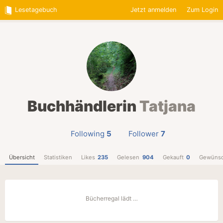
Lesetagebuch
Jetzt anmelden
Zum Login
Buchhändlerin
Tatjana
Following
5
Follower
7
Übersicht
Statistiken
Likes
235
Gelesen
904
Gekauft
0
Gewünsc
Bücherregal lädt …