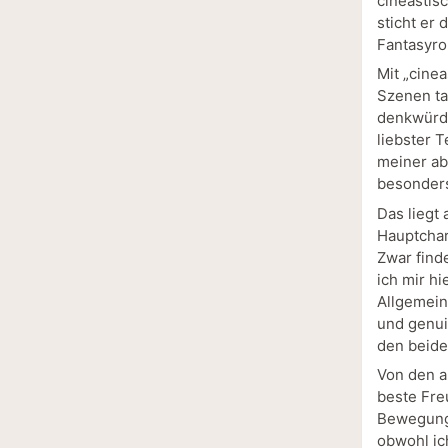
cineastis
sticht er 
Fantasyro
Mit „cinea
Szenen tat
denkwürdi
liebster T
meiner ab
besonders
Das liegt
Hauptchar
Zwar find
ich mir h
Allgemein
und genui
den beide
Von den a
beste Fre
Bewegung 
obwohl ic