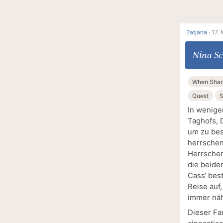
Tatjana
·
17. 
Nina Sc
When Sha
Quest
S
In wenige
Taghofs, 
um zu bes
herrschen 
Herrscher
die beide
Cass‘ bes
Reise auf
immer näh
Dieser Fa