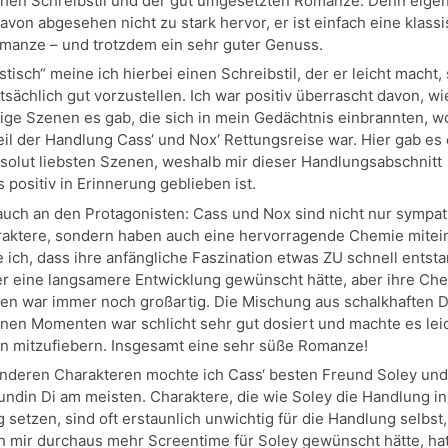
chen Schreibstil und der gut umgesetzten Romanze. Denn eigen
davon abgesehen nicht zu stark hervor, er ist einfach eine klass
manze – und trotzdem ein sehr guter Genuss.
stisch“ meine ich hierbei einen Schreibstil, der er leicht macht, 
sächlich gut vorzustellen. Ich war positiv überrascht davon, wi
ge Szenen es gab, die sich in mein Gedächtnis einbrannten, w
eil der Handlung Cass‘ und Nox‘ Rettungsreise war. Hier gab es 
solut liebsten Szenen, weshalb mir dieser Handlungsabschnitt
 positiv in Erinnerung geblieben ist.
 auch an den Protagonisten: Cass und Nox sind nicht nur sympa
aktere, sondern haben auch eine hervorragende Chemie mitei
e ich, dass ihre anfängliche Faszination etwas ZU schnell entst
ier eine langsamere Entwicklung gewünscht hätte, aber ihre Ch
en war immer noch großartig. Die Mischung aus schalkhaften 
nen Momenten war schlicht sehr gut dosiert und machte es leic
n mitzufiebern. Insgesamt eine sehr süße Romanze!
nderen Charakteren mochte ich Cass‘ besten Freund Soley und
undin Di am meisten. Charaktere, die wie Soley die Handlung in
setzen, sind oft erstaunlich unwichtig für die Handlung selbst,
h mir durchaus mehr Screentime für Soley gewünscht hätte, ha