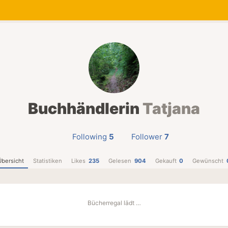
Buchhändlerin
Tatjana
Following
5
Follower
7
Übersicht
Statistiken
Likes
235
Gelesen
904
Gekauft
0
Gewünscht
Bücherregal lädt …