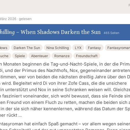
März 2026 ·
gelesen
hilling
–
When Shadows Darken the Sun
465 Seiten
dows
Darken The Sun
Nina Schilling
LYX
Fantasy
Fantasyroma
uche
Spiele
Abenteuer
Romanze
Freundschaft
n Monaten beginnen die Tag-und-Nacht-Spiele, in der die Prim
Di, und der Primus des Nachthofs, Nox, gegeneinander antrete
timmen, wer von beiden die nächsten dreißig Jahre über den D
wird. Begleitet wird Di von ihrer Zofe Cass, die die unsichere
in unterstützt und Nox in seine Schranken weisen will. Gleichze
n fasziniert voneinander, sich wohl bewusst, dass sie Feinde si
ten Freund von einem Fluch zu retten, machen die beiden sich 
, in der sie sich näher kennenlernen, während das Datum der Sp
er rückt …
ntasyroman hat einfach Spaß gemacht – vor allem wegen sein