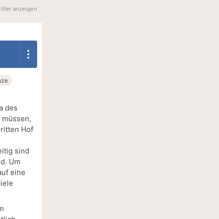
Filter anzeigen
nze
a des
n müssen,
ritten Hof
itig sind
nd. Um
auf eine
iele
em