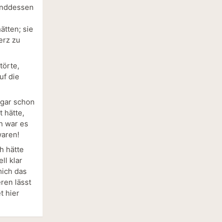
renddessen
ätten; sie
erz zu
törte,
uf die
ogar schon
 hätte,
ch war es
waren!
h hätte
ll klar
mich das
eren lässt
t hier