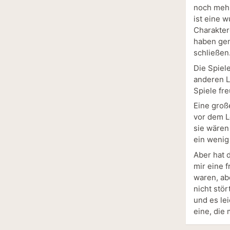
noch mehr
ist eine 
Charakter
haben gen
schließen
Die Spiel
anderen Le
Spiele fr
Eine groß
vor dem Le
sie wären 
ein wenig
Aber hat 
mir eine 
waren, ab
nicht stör
und es le
eine, die 