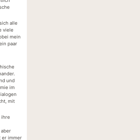
tlich
ische
sich alle
e viele
obei mein
ein paar
thische
nander.
and und
emie im
Dialogen
ht, mit
 ihre
 aber
t er immer