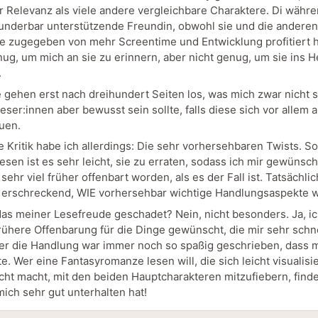
 Relevanz als viele andere vergleichbare Charaktere. Di wäh
wunderbar unterstützende Freundin, obwohl sie und die anderen
e zugegeben von mehr Screentime und Entwicklung profitiert h
ug, um mich an sie zu erinnern, aber nicht genug, um sie ins H
.
e gehen erst nach dreihundert Seiten los, was mich zwar nicht s
ser:innen aber bewusst sein sollte, falls diese sich vor allem a
euen.
e Kritik habe ich allerdings: Die sehr vorhersehbaren Twists. S
sen ist es sehr leicht, sie zu erraten, sodass ich mir gewünscht
sehr viel früher offenbart worden, als es der Fall ist. Tatsächli
 erschreckend, WIE vorhersehbar wichtige Handlungsaspekte 
das meiner Lesefreude geschadet? Nein, nicht besonders. Ja, ic
frühere Offenbarung für die Dinge gewünscht, die mir sehr schne
er die Handlung war immer noch so spaßig geschrieben, dass 
te. Wer eine Fantasyromanze lesen will, die sich leicht visualisi
icht macht, mit den beiden Hauptcharakteren mitzufiebern, finde
mich sehr gut unterhalten hat!