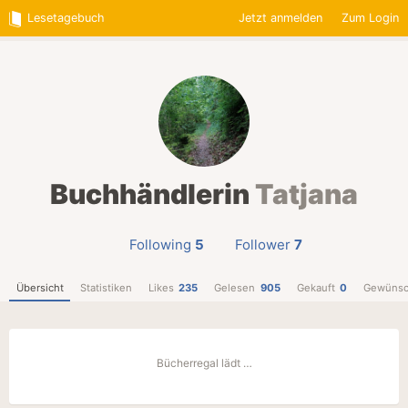
Lesetagebuch
Jetzt anmelden
Zum Login
Buchhändlerin
Tatjana
Following
5
Follower
7
Übersicht
Statistiken
Likes
235
Gelesen
905
Gekauft
0
Gewünsc
Bücherregal lädt …