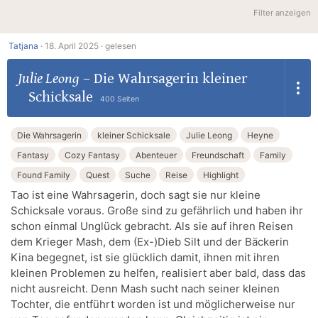
Filter anzeigen
Tatjana
·
18. April 2025 ·
gelesen
Julie Leong
–
Die Wahrsagerin kleiner
Schicksale
400 Seiten
Die Wahrsagerin
kleiner Schicksale
Julie Leong
Heyne
Fantasy
Cozy Fantasy
Abenteuer
Freundschaft
Family
Found Family
Quest
Suche
Reise
Highlight
Tao ist eine Wahrsagerin, doch sagt sie nur kleine
Schicksale voraus. Große sind zu gefährlich und haben ihr
schon einmal Unglück gebracht. Als sie auf ihren Reisen
dem Krieger Mash, dem (Ex-)Dieb Silt und der Bäckerin
Kina begegnet, ist sie glücklich damit, ihnen mit ihren
kleinen Problemen zu helfen, realisiert aber bald, dass das
nicht ausreicht. Denn Mash sucht nach seiner kleinen
Tochter, die entführt worden ist und möglicherweise nur