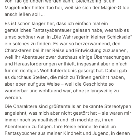
von Tao gefunden werden kann. Gleichzeitig ist ein
Magiefinder hinter Tao her, weil sie sich der Magier-Gilde
anschließen soll …
Es ist schon länger her, dass ich einfach mal ein
gemütliches Fantasyabenteuer gelesen habe, weshalb es
umso schöner war, in „Die Wahrsagerin kleiner Schicksale“
ein solches zu finden. Es war so herzerwärmend, den
Charakteren bei ihrer Reise und Entwicklung zuzusehen,
weil ihr Abenteuer zwar durchaus einige Überraschungen
und Herausforderungen enthielt, insgesamt aber einfach
für ein richtiges Wohlfühlerlebnis gesorgt hat. Dabei gab
es durchaus Stellen, die mich zu Tränen gerührt haben,
aber eben auf gute Weise – weil die Geschichte so
wunderbar und wohltuend war, ohne je langweilig zu
werden.
Die Charaktere sind größtenteils an bekannte Stereotypen
angelehnt, was mich aber nicht gestört hat – sie waren mir
immer noch sympathisch und ich mochte es, ihren
Abenteuern zu folgen. Ihre Reise erinnerte mich an
Fantasybücher aus meiner Kindheit und Jugend, in denen