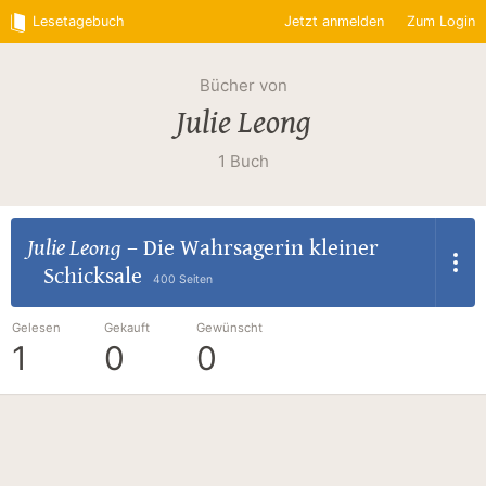
Lesetagebuch
Jetzt anmelden
Zum Login
Bücher von
Julie Leong
1 Buch
Julie Leong
–
Die Wahrsagerin kleiner
Schicksale
400 Seiten
Gelesen
Gekauft
Gewünscht
1
0
0