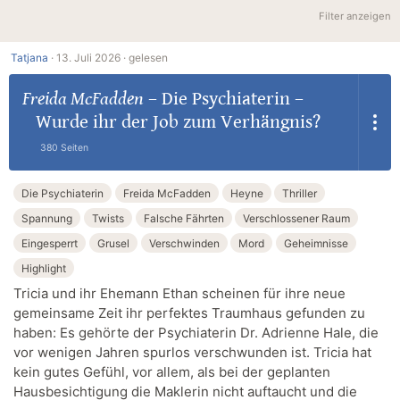
Filter anzeigen
Tatjana
·
13. Juli 2026 ·
gelesen
Freida McFadden
–
Die Psychiaterin –
Wurde ihr der Job zum Verhängnis?
380 Seiten
Die Psychiaterin
Freida McFadden
Heyne
Thriller
Spannung
Twists
Falsche Fährten
Verschlossener Raum
Eingesperrt
Grusel
Verschwinden
Mord
Geheimnisse
Highlight
Tricia und ihr Ehemann Ethan scheinen für ihre neue
gemeinsame Zeit ihr perfektes Traumhaus gefunden zu
haben: Es gehörte der Psychiaterin Dr. Adrienne Hale, die
vor wenigen Jahren spurlos verschwunden ist. Tricia hat
kein gutes Gefühl, vor allem, als bei der geplanten
Hausbesichtigung die Maklerin nicht auftaucht und die