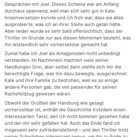
Gesprächen mit Joel. Dieses Schema war am Anfang
durchaus spannend, weil man sich sehr gut in Kate
hineinversetzen konnte und ich froh war, dass sie alles
ausprobierte, was ich an ihrer Stelle auch getan hätte.
Aber leider wurde es sehr bald offensichtlich, dass der
Thriller im Grunde
nur
aus diesen Momenten besteht, was
ihn letztendlich sehr vorhersehbar gemacht hat.
Zumal habe ich Joel als Antagonisten nicht unbedingt
verstanden. Im Nachhinein machten viele seiner
Handlungen Sinn, aber selbst dann stellte sich mir die
berechtigte Frage, was ihn dazu bewegte, ausgerechnet
Kate und ihre Familie zu bedrohen, weil es so einige
andere Personen gab, die viel passender für seinen
Rachefeldzug gewesen wären.
Obwohl der Großteil der Handlung wie gesagt
vorhersehbar ist, enthält die Geschichte trotzdem einen
interessanten Twist, den ich nicht kommen gesehen habe
und der mir sehr gefallen hat. Auch das Ende fand ich
insgesamt sehr zufriedenstellend – und den Thriller trotz
seiner Schwächen interessant genug, um ihn zu Ende zu