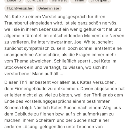
Etage 13
C. M. Ewan
blanvalet
Thriller
Eingesperrt
Fluchtversuche
Geheimnisse
Als Kate zu einem Vorstellungsgespräch für ihren
Traumberuf eingeladen wird, ist sie ganz schön nervös,
weil sie in ihrem Lebenslauf ein wenig geflunkert hat und
allgemein fürchtet, im entscheidenden Moment die Nerven
zu verlieren. Ihr Interviewpartner, Joel White, scheint
zunächst sympathisch zu sein, doch schnell entsteht eine
unangenehme Atmosphäre, als die Fragen immer mehr
vom Thema abweichen. Schließlich sperrt Joel Kate im
Stockwerk ein und verlangt, zu wissen, wo sich ihr
verstorbener Mann aufhält …
Dieser Thriller besteht vor allem aus Kates Versuchen,
dem Firmengebäude zu entkommen. Davon abgesehen hat
er leider nicht allzu viel zu bieten, weil der Thriller ab dem
Ende des Vorstellungsgesprächs einem bestimmten
Schema folgt: Nämlich Kates Suche nach einem Weg, aus
dem Gebäude zu fliehen bzw. auf sich aufmerksam zu
machen, ihrem Scheitern und der Suche nach einer
anderen Lösung, gelegentlich unterbrochen von