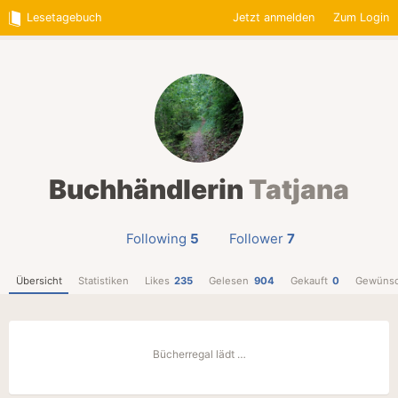
Lesetagebuch
Jetzt anmelden
Zum Login
Buchhändlerin
Tatjana
Following
5
Follower
7
Übersicht
Statistiken
Likes
235
Gelesen
904
Gekauft
0
Gewünsc
Bücherregal lädt …