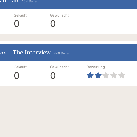
läuft ab
464 Seiten
Gekauft
Gewünscht
0
0
wan
–
The Interview
448 Seiten
Gekauft
Gewünscht
Bewertung
0
0