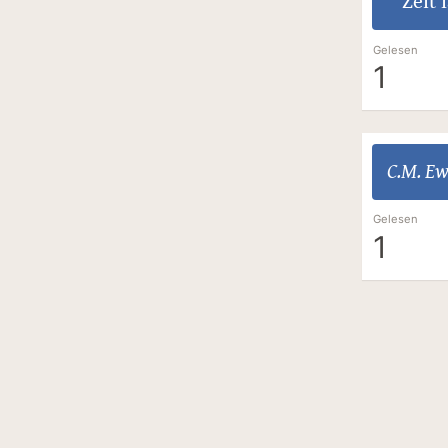
Zeit 
Gelesen
1
C.M. E
Gelesen
1