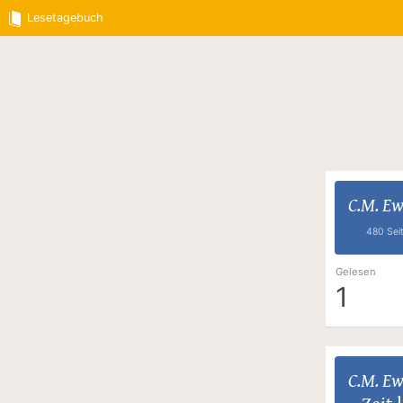
Lesetagebuch
C.M. E
480 Sei
Gelesen
1
C.M. E