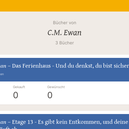
Bücher von
C.M. Ewan
3 Bücher
wan
–
Das Ferienhaus - Und du denkst, du bist siche
ten
Gekauft
Gewünscht
0
0
wan
–
Etage 13 - Es gibt kein Entkommen, und deine