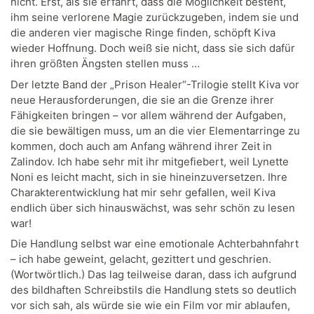
nicht. Erst, als sie erfährt, dass die Möglichkeit besteht,
ihm seine verlorene Magie zurückzugeben, indem sie und
die anderen vier magische Ringe finden, schöpft Kiva
wieder Hoffnung. Doch weiß sie nicht, dass sie sich dafür
ihren größten Ängsten stellen muss …
Der letzte Band der „Prison Healer“-Trilogie stellt Kiva vor
neue Herausforderungen, die sie an die Grenze ihrer
Fähigkeiten bringen – vor allem während der Aufgaben,
die sie bewältigen muss, um an die vier Elementarringe zu
kommen, doch auch am Anfang während ihrer Zeit in
Zalindov. Ich habe sehr mit ihr mitgefiebert, weil Lynette
Noni es leicht macht, sich in sie hineinzuversetzen. Ihre
Charakterentwicklung hat mir sehr gefallen, weil Kiva
endlich über sich hinauswächst, was sehr schön zu lesen
war!
Die Handlung selbst war eine emotionale Achterbahnfahrt
– ich habe geweint, gelacht, gezittert und geschrien.
(Wortwörtlich.) Das lag teilweise daran, dass ich aufgrund
des bildhaften Schreibstils die Handlung stets so deutlich
vor sich sah, als würde sie wie ein Film vor mir ablaufen,