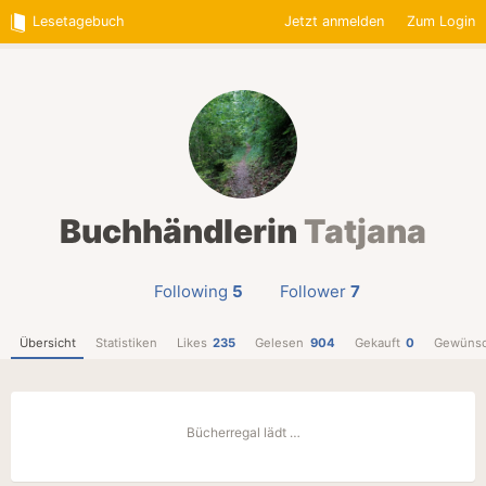
Lesetagebuch
Jetzt anmelden
Zum Login
Buchhändlerin
Tatjana
Following
5
Follower
7
Übersicht
Statistiken
Likes
235
Gelesen
904
Gekauft
0
Gewünsc
Bücherregal lädt …