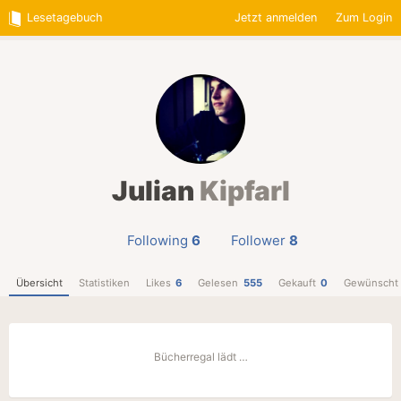
Lesetagebuch
Jetzt anmelden
Zum Login
Julian
Kipfarl
Following
6
Follower
8
Übersicht
Statistiken
Likes
6
Gelesen
555
Gekauft
0
Gewünscht
Bücherregal lädt …