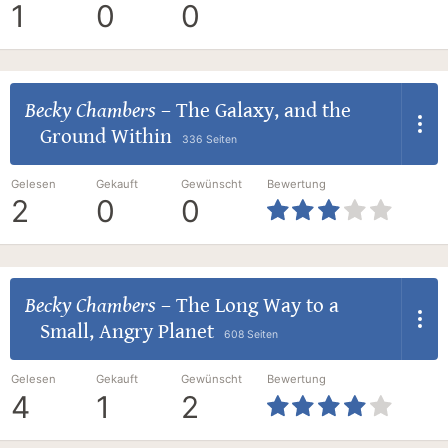
1
0
0
Becky Chambers
–
The Galaxy, and the
Ground Within
336 Seiten
Gelesen
Gekauft
Gewünscht
Bewertung
2
0
0
Becky Chambers
–
The Long Way to a
Small, Angry Planet
608 Seiten
Gelesen
Gekauft
Gewünscht
Bewertung
4
1
2