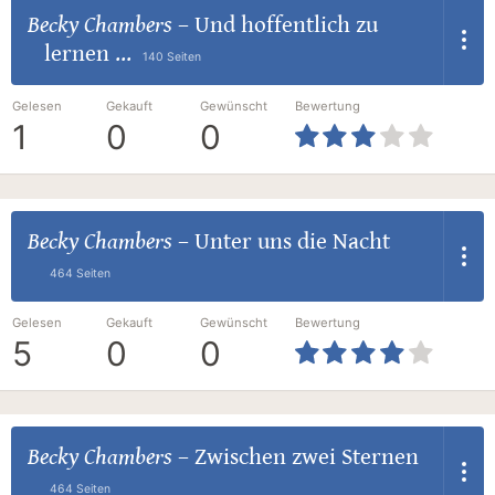
Becky Chambers
–
Und hoffentlich zu
lernen ...
140 Seiten
Gelesen
Gekauft
Gewünscht
Bewertung
1
0
0
Becky Chambers
–
Unter uns die Nacht
464 Seiten
Gelesen
Gekauft
Gewünscht
Bewertung
5
0
0
Becky Chambers
–
Zwischen zwei Sternen
464 Seiten