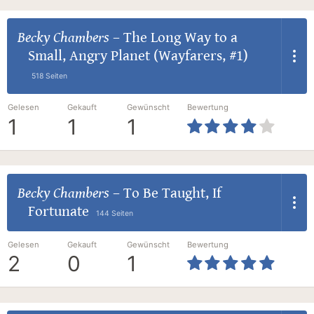
Becky Chambers
–
The Long Way to a
Small, Angry Planet (Wayfarers, #1)
518 Seiten
Gelesen
Gekauft
Gewünscht
Bewertung
1
1
1
Becky Chambers
–
To Be Taught, If
Fortunate
144 Seiten
Gelesen
Gekauft
Gewünscht
Bewertung
2
0
1