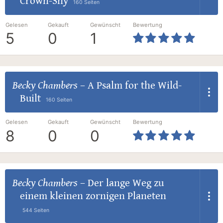
Crown-Shy
160 Seiten
Gelesen
Gekauft
Gewünscht
Bewertung
5
0
1
Becky Chambers
–
A Psalm for the Wild-
Built
160 Seiten
Gelesen
Gekauft
Gewünscht
Bewertung
8
0
0
Becky Chambers
–
Der lange Weg zu
einem kleinen zornigen Planeten
544 Seiten