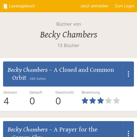
Lesetagebuch
Jetzt anmelden
Zum Login
Bücher von
Becky Chambers
13 Bücher
Becky Chambers
–
A Closed and Common
Orbit
384 Seiten
Gelesen
Gekauft
Gewünscht
Bewertung
4
0
0
Becky Chambers
–
A Prayer for the