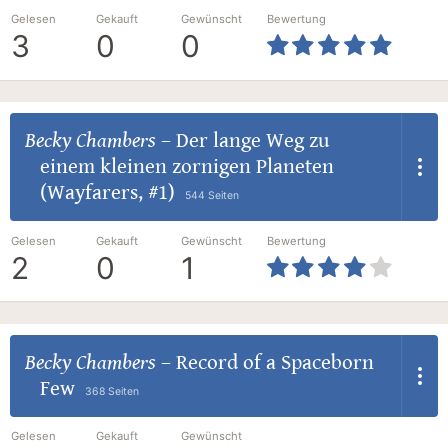
Gelesen
Gekauft
Gewünscht
Bewertung
3
0
0
Becky Chambers
–
Der lange Weg zu
einem kleinen zornigen Planeten
(Wayfarers, #1)
544 Seiten
Gelesen
Gekauft
Gewünscht
Bewertung
2
0
1
Becky Chambers
–
Record of a Spaceborn
Few
368 Seiten
Gelesen
Gekauft
Gewünscht