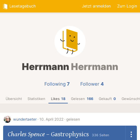
Lesetagebuch
Jetzt anmelden
Zum Login
Herrmann
Herrmann
Following
7
Follower
4
Übersicht
Statistiken
Likes
18
Gelesen
166
Gekauft
0
Gewünsch
wundertaeter
·
10. April 2022 ·
gelesen
Charles Spence
–
Gastrophysics
336 Seiten