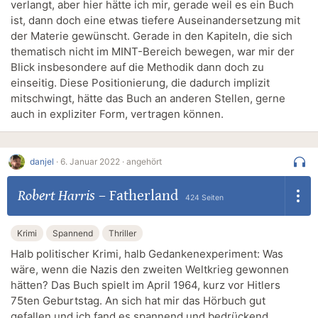
verlangt, aber hier hätte ich mir, gerade weil es ein Buch
ist, dann doch eine etwas tiefere Auseinandersetzung mit
der Materie gewünscht. Gerade in den Kapiteln, die sich
thematisch nicht im MINT-Bereich bewegen, war mir der
Blick insbesondere auf die Methodik dann doch zu
einseitig. Diese Positionierung, die dadurch implizit
mitschwingt, hätte das Buch an anderen Stellen, gerne
auch in expliziter Form, vertragen können.
danjel
·
6. Januar 2022 ·
angehört
Robert Harris
–
Fatherland
424 Seiten
Krimi
Spannend
Thriller
Halb politischer Krimi, halb Gedankenexperiment: Was
wäre, wenn die Nazis den zweiten Weltkrieg gewonnen
hätten? Das Buch spielt im April 1964, kurz vor Hitlers
75ten Geburtstag. An sich hat mir das Hörbuch gut
gefallen und ich fand es spannend und bedrückend