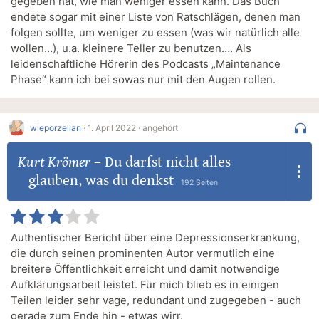
gegeben hat, wie man weniger essen kann. Das Buch
endete sogar mit einer Liste von Ratschlägen, denen man
folgen sollte, um weniger zu essen (was wir natürlich alle
wollen…), u.a. kleinere Teller zu benutzen…. Als
leidenschaftliche Hörerin des Podcasts „Maintenance
Phase“ kann ich bei sowas nur mit den Augen rollen.
wieporzellan
·
1. April 2022 ·
angehört
Kurt Krömer
–
Du darfst nicht alles
glauben, was du denkst
192 Seiten
Authentischer Bericht über eine Depressionserkrankung,
die durch seinen prominenten Autor vermutlich eine
breitere Öffentlichkeit erreicht und damit notwendige
Aufklärungsarbeit leistet. Für mich blieb es in einigen
Teilen leider sehr vage, redundant und zugegeben - auch
gerade zum Ende hin - etwas wirr.