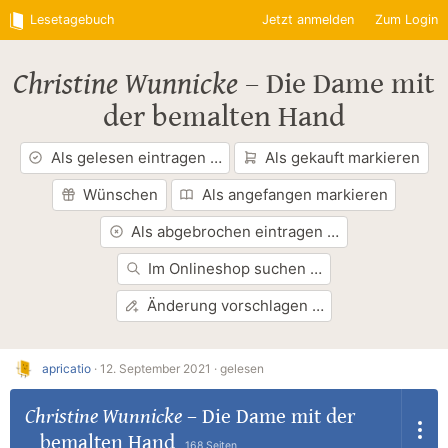
Lesetagebuch
Jetzt anmelden
Zum Login
Christine Wunnicke
–
Die Dame mit
der bemalten Hand
Als gelesen eintragen …
Als gekauft markieren
Wünschen
Als angefangen markieren
Als abgebrochen eintragen …
Im Onlineshop suchen …
Änderung vorschlagen …
apricatio
·
12. September 2021 ·
gelesen
Christine Wunnicke
–
Die Dame mit der
bemalten Hand
168 Seiten