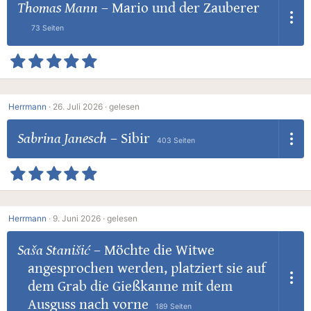
Thomas Mann
–
Mario und der Zauberer
73 Seiten
Herrmann
·
26. Juli 2026 ·
gelesen
Sabrina Janesch
–
Sibir
403 Seiten
Herrmann
·
9. Juni 2026 ·
gelesen
Saša Stanišić
–
Möchte die Witwe
angesprochen werden, platziert sie auf
dem Grab die Gießkanne mit dem
Ausguss nach vorne
189 Seiten