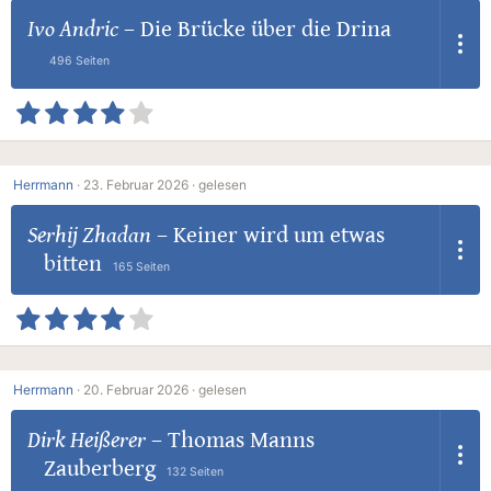
Ivo Andric
–
Die Brücke über die Drina
496 Seiten
Herrmann
·
23. Februar 2026 ·
gelesen
Serhij Zhadan
–
Keiner wird um etwas
bitten
165 Seiten
Herrmann
·
20. Februar 2026 ·
gelesen
Dirk Heißerer
–
Thomas Manns
Zauberberg
132 Seiten