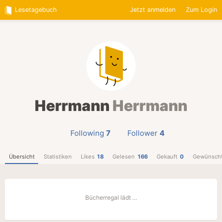
Lesetagebuch
Jetzt anmelden
Zum Login
Herrmann
Herrmann
Following
7
Follower
4
Übersicht
Statistiken
Likes
18
Gelesen
166
Gekauft
0
Gewünsch
Bücherregal lädt …