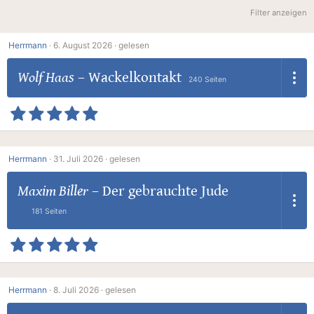
Filter anzeigen
Herrmann
·
6. August 2026 ·
gelesen
Wolf Haas
–
Wackelkontakt
240 Seiten
Herrmann
·
31. Juli 2026 ·
gelesen
Maxim Biller
–
Der gebrauchte Jude
181 Seiten
Herrmann
·
8. Juli 2026 ·
gelesen