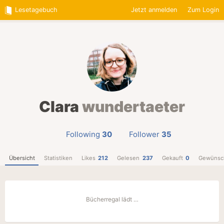
Lesetagebuch
Jetzt anmelden
Zum Login
Clara
wundertaeter
Following
30
Follower
35
Übersicht
Statistiken
Likes
212
Gelesen
237
Gekauft
0
Gewünsc
Bücherregal lädt …