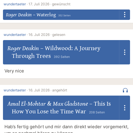
wundertaeter
·
17. Juli 2026 ·
gewünscht
Roger Deakin
–
Waterlog
352 Seiten
wundertaeter
·
16. Juli 2026 ·
gelesen
Roger Deakin
–
Wildwood: A Journey
Through Trees
392 Seiten
Very nice
wundertaeter
·
16. Juli 2026 ·
angehört
Amal El-Mohtar
&
Max Gladstone
–
This Is
How You Lose the Time War
208 Seiten
Hab’s fertig gehört und mir dann direkt wieder vorgemerkt,