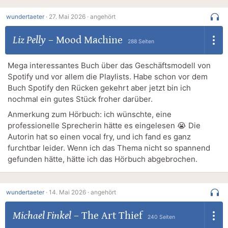
wundertaeter
·
27. Mai 2026 ·
angehört
Liz Pelly
–
Mood Machine
288 Seiten
Mega interessantes Buch über das Geschäftsmodell von
Spotify und vor allem die Playlists. Habe schon vor dem
Buch Spotify den Rücken gekehrt aber jetzt bin ich
nochmal ein gutes Stück froher darüber.
Anmerkung zum Hörbuch: ich wünschte, eine
professionelle Sprecherin hätte es eingelesen 😭 Die
Autorin hat so einen vocal fry, und ich fand es ganz
furchtbar leider. Wenn ich das Thema nicht so spannend
gefunden hätte, hätte ich das Hörbuch abgebrochen.
wundertaeter
·
14. Mai 2026 ·
angehört
Michael Finkel
–
The Art Thief
240 Seiten