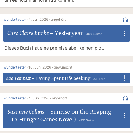
um es nochmal hören zu können.
wundertaeter
·
4. Juli 2026 ·
angehört
Caro Claire Burke
–
Yesteryear
400 Seiten
Dieses Buch hat eine premise aber keinen plot.
wundertaeter
·
10. Juni 2026 ·
gewünscht
Kae Tempest
–
Having Spent Life Seeking
250 Seiten
wundertaeter
·
4. Juni 2026 ·
angehört
Suzanne Collins
–
Sunrise on the Reaping
(A Hunger Games Novel)
400 Seiten