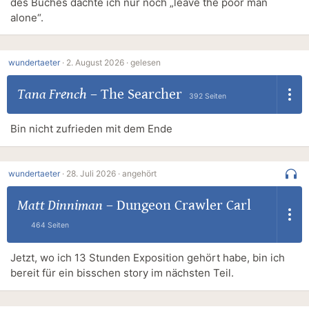
des Buches dachte ich nur noch „leave the poor man
alone“.
wundertaeter
·
2. August 2026 ·
gelesen
Tana French
–
The Searcher
392 Seiten
Bin nicht zufrieden mit dem Ende
wundertaeter
·
28. Juli 2026 ·
angehört
Matt Dinniman
–
Dungeon Crawler Carl
464 Seiten
Jetzt, wo ich 13 Stunden Exposition gehört habe, bin ich
bereit für ein bisschen story im nächsten Teil.