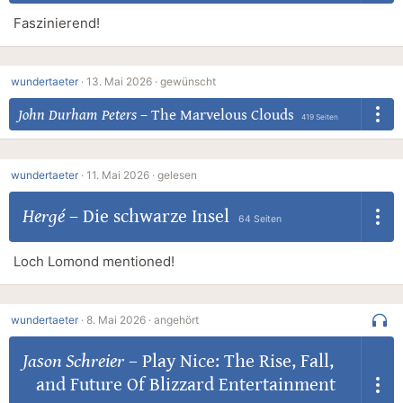
Faszinierend!
wundertaeter
·
13. Mai 2026 ·
gewünscht
John Durham Peters
–
The Marvelous Clouds
419 Seiten
wundertaeter
·
11. Mai 2026 ·
gelesen
Hergé
–
Die schwarze Insel
64 Seiten
Loch Lomond mentioned!
wundertaeter
·
8. Mai 2026 ·
angehört
Jason Schreier
–
Play Nice: The Rise, Fall,
and Future Of Blizzard Entertainment