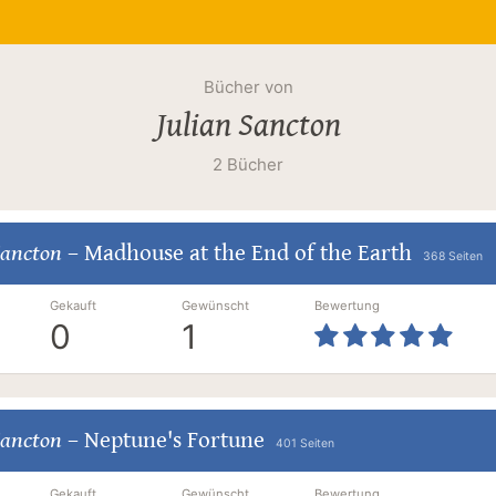
Bücher von
Julian Sancton
2 Bücher
Sancton
–
Madhouse at the End of the Earth
368 Seiten
Gekauft
Gewünscht
Bewertung
0
1
Sancton
–
Neptune's Fortune
401 Seiten
Gekauft
Gewünscht
Bewertung