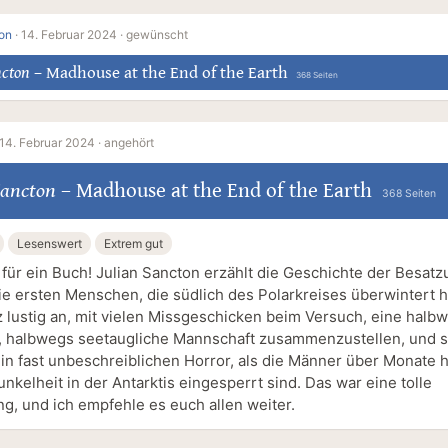
on
·
14. Februar 2024 ·
gewünscht
ncton
–
Madhouse at the End of the Earth
368 Seiten
14. Februar 2024 ·
angehört
Sancton
–
Madhouse at the End of the Earth
368 Seiten
Lesenswert
Extrem gut
für ein Buch! Julian Sancton erzählt die Geschichte der Besatz
die ersten Menschen, die südlich des Polarkreises überwintert 
z lustig an, mit vielen Missgeschicken beim Versuch, eine halb
, halbwegs seetaugliche Mannschaft zusammenzustellen, und s
 in fast unbeschreiblichen Horror, als die Männer über Monate 
unkelheit in der Antarktis eingesperrt sind. Das war eine tolle
g, und ich empfehle es euch allen weiter.