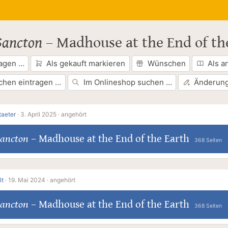
Sancton
–
Madhouse at the End of th
ragen …
Als gekauft markieren
Wünschen
Als a
chen eintragen …
Im Onlineshop suchen …
Änderung
aeter
·
3. April 2025 ·
angehört
Sancton
–
Madhouse at the End of the Earth
368 Seiten
lt
·
19. Mai 2024 ·
angehört
Sancton
–
Madhouse at the End of the Earth
368 Seiten