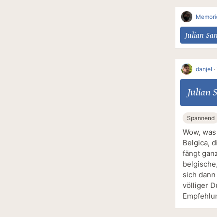
Memori
Julian Sa
danjel
·
Julian 
Spannend
Wow, was 
Belgica, 
fängt gan
belgische
sich dann
völliger D
Empfehlun