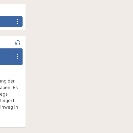
ung der
haben. Es
wegs
teigert
hinweg in