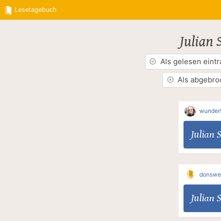
Lesetagebuch
Julian 
Als gelesen eint
Als abgebro
wundert
Julian 
donswe
Julian 