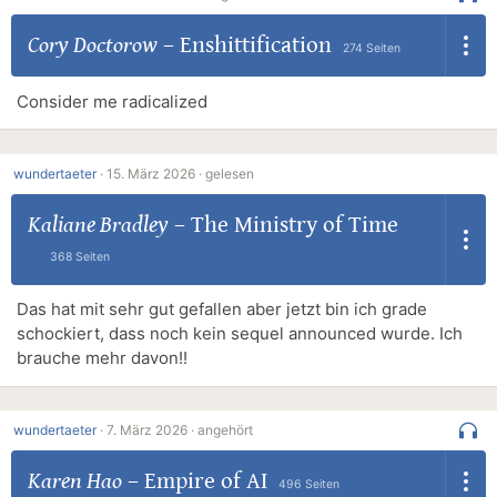
Cory Doctorow
–
Enshittification
274 Seiten
Consider me radicalized
wundertaeter
·
15. März 2026 ·
gelesen
Kaliane Bradley
–
The Ministry of Time
368 Seiten
Das hat mit sehr gut gefallen aber jetzt bin ich grade
schockiert, dass noch kein sequel announced wurde. Ich
brauche mehr davon!!
wundertaeter
·
7. März 2026 ·
angehört
Karen Hao
–
Empire of AI
496 Seiten