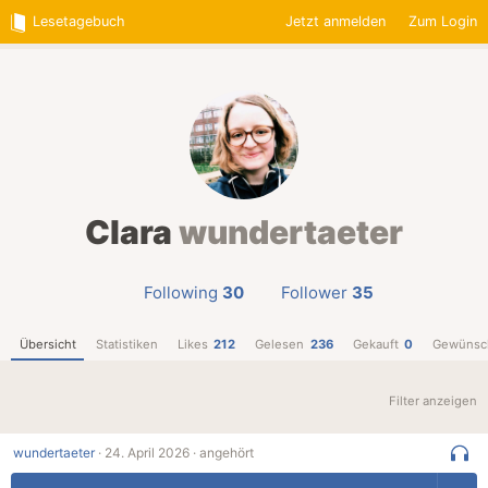
Lesetagebuch
Jetzt anmelden
Zum Login
Clara
wundertaeter
Following
30
Follower
35
Übersicht
Statistiken
Likes
212
Gelesen
236
Gekauft
0
Gewünsc
Filter anzeigen
wundertaeter
·
24. April 2026 ·
angehört