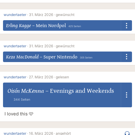
wundertaeter
·
31. März 2026 ·
gewünscht
Erling Kagge
–
Mein Nordpol
425 Seiten
wundertaeter
·
31. März 2026 ·
gewünscht
Keza MacDonald
–
Super Nintendo
305 Seiten
wundertaeter
·
27. März 2026 ·
gelesen
Oisín McKenna
–
Evenings and Weekends
344 Seiten
I loved this 🩷
wundertaeter
·
16. März 2026 ·
angehört