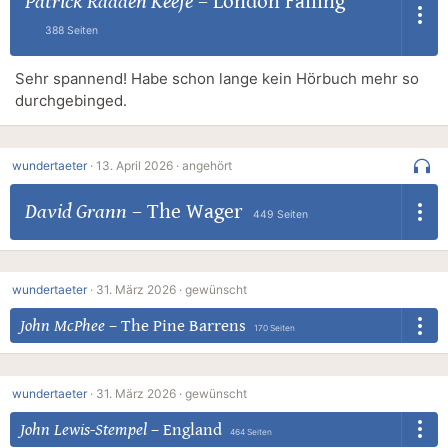
Patrick Radden Keefe
–
London Falling
388 Seiten
Sehr spannend! Habe schon lange kein Hörbuch mehr so
durchgebinged.
wundertaeter
·
13. April 2026 ·
angehört
David Grann
–
The Wager
449 Seiten
wundertaeter
·
31. März 2026 ·
gewünscht
John McPhee
–
The Pine Barrens
170 Seiten
wundertaeter
·
31. März 2026 ·
gewünscht
John Lewis-Stempel
–
England
464 Seiten