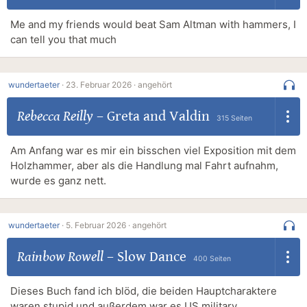
Me and my friends would beat Sam Altman with hammers, I
can tell you that much
wundertaeter
·
23. Februar 2026 ·
angehört
Rebecca Reilly
–
Greta and Valdin
315 Seiten
Am Anfang war es mir ein bisschen viel Exposition mit dem
Holzhammer, aber als die Handlung mal Fahrt aufnahm,
wurde es ganz nett.
wundertaeter
·
5. Februar 2026 ·
angehört
Rainbow Rowell
–
Slow Dance
400 Seiten
Dieses Buch fand ich blöd, die beiden Hauptcharaktere
waren stupid und außerdem war es US military