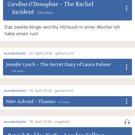
Caroline O'Donoghue
–
The Rachel
Incident
316 Seiten
Das zweite binge-worthy Hörbuch in einer Woche! Ich
habe einen run!
wundertaeter
·
20. April 2026 ·
gewünscht
Jennifer Lynch
–
The Secret Diary of Laura Palmer
194 Seiten
wundertaeter
·
19. April 2026 ·
gewünscht
Peter Ackroyd
–
Thames
514 Seiten
wundertaeter
·
18. April 2026 ·
angehört