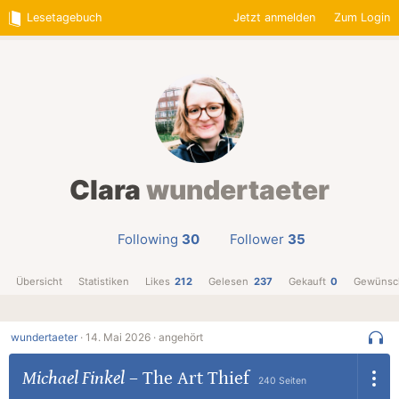
Lesetagebuch
Jetzt anmelden
Zum Login
Clara
wundertaeter
Following
30
Follower
35
Übersicht
Statistiken
Likes
212
Gelesen
237
Gekauft
0
Gewünsc
wundertaeter
·
14. Mai 2026 ·
angehört
Michael Finkel
–
The Art Thief
240 Seiten