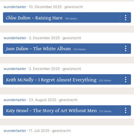
wundertaeter
·
10. Dezember 2025 ·
gewünscht
Chloe Dalton
–
Raising Hare
190 Seiten
wundertaeter
·
3. Dezember 2025 ·
gewünscht
Joan Didion
–
The White Album
224 Seiten
wundertaeter
·
3. Dezember 2025 ·
gewünscht
Keith McNally
–
I Regret Almost Everything
320 Seiten
wundertaeter
·
23. August 2025 ·
gewünscht
Katy Hessel
–
The Story of Art Without Men
512 Seiten
wundertaeter
·
11. Juli 2025 ·
gewünscht