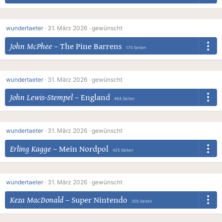
wundertaeter
·
31. März 2026 ·
gewünscht
John McPhee
–
The Pine Barrens
170 Seiten
wundertaeter
·
31. März 2026 ·
gewünscht
John Lewis-Stempel
–
England
464 Seiten
wundertaeter
·
31. März 2026 ·
gewünscht
Erling Kagge
–
Mein Nordpol
425 Seiten
wundertaeter
·
31. März 2026 ·
gewünscht
Keza MacDonald
–
Super Nintendo
305 Seiten