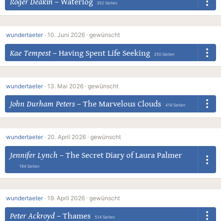
Roger Deakin
–
Waterlog
352 Seiten
wundertaeter
·
10. Juni 2026 ·
gewünscht
Kae Tempest
–
Having Spent Life Seeking
250 Seiten
wundertaeter
·
13. Mai 2026 ·
gewünscht
John Durham Peters
–
The Marvelous Clouds
419 Seiten
wundertaeter
·
20. April 2026 ·
gewünscht
Jennifer Lynch
–
The Secret Diary of Laura Palmer
194 Seiten
wundertaeter
·
19. April 2026 ·
gewünscht
Peter Ackroyd
–
Thames
514 Seiten