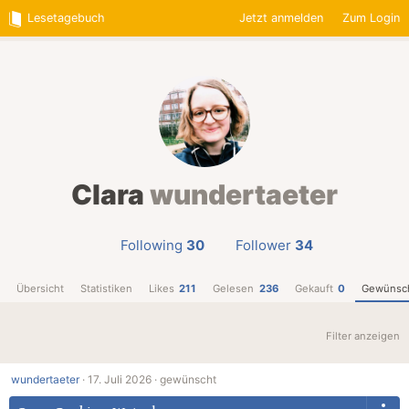
Lesetagebuch
Jetzt anmelden
Zum Login
Clara
wundertaeter
Following
30
Follower
34
Übersicht
Statistiken
Likes
211
Gelesen
236
Gekauft
0
Gewünsc
Filter anzeigen
wundertaeter
·
17. Juli 2026 ·
gewünscht